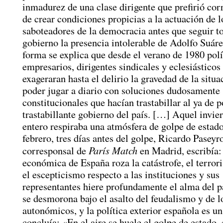
inmadurez de una clase dirigente que prefirió corr
de crear condiciones propicias a la actuación de l
saboteadores de la democracia antes que seguir t
gobierno la presencia intolerable de Adolfo Suáre
forma se explica que desde el verano de 1980 polí
empresarios, dirigentes sindicales y eclesiásticos
exageraran hasta el delirio la gravedad de la situa
poder jugar a diario con soluciones dudosamente
constitucionales que hacían trastabillar al ya de p
trastabillante gobierno del país. […] Aquel invier
entero respiraba una atmósfera de golpe de estado
febrero, tres días antes del golpe, Ricardo Paseyr
París Match
corresponsal de
en Madrid, escribía:
económica de España roza la catástrofe, el terro
el escepticismo respecto a las instituciones y sus
representantes hiere profundamente el alma del pa
se desmorona bajo el asalto del feudalismo y de l
autonómicos, y la política exterior española es un
concluía: «En el aire se huele el golpe de estado, 