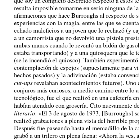
que soy un completo descreído respecto a estos 
resulta imposible tomarme en serio ninguna de la
afirmaciones que hace Burroughs al respecto de 
experiencias con la magia, entre las que se cuent
echado maleficios a un joven que lo rechazó (y c
a un camorrista que no devolvió una pistola prest
ambas manos cuando le reventó un bidón de gaso
estaba transportando) y a una quiosquera que le t
(se le incendió el quiosco). También experimentó
contemplación de espejos (supuestamente para v
hechos pasados) y la adivinación (estaba convenc
cut-ups
revelaban acontecimientos futuros). Uno 
conjuros más curiosos, a medio camino entre lo a
tecnológico, fue el que realizó en una cafetería en
habían atendido con grosería. Cito nuevamente d
literario
: «El 3 de agosto de 1973, [Burroughs] s
realizó grabaciones a plena vista del horrible prop
Después fue paseando hasta el mercadillo de la c
grabó a un trilero en plena faena: «Ahora la ves, 