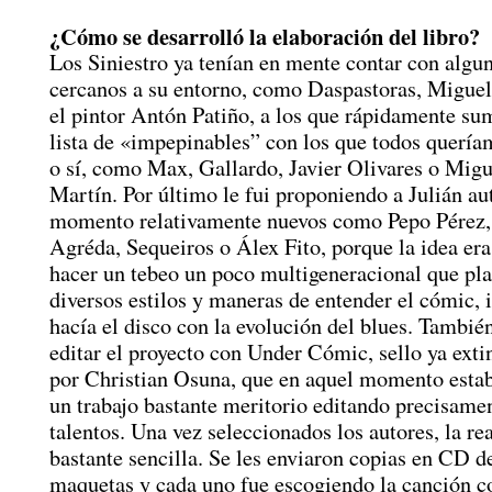
¿Cómo se desarrolló la elaboración del libro?
Los Siniestro ya tenían en mente contar con algu
cercanos a su entorno, como Daspastoras, Migue
el pintor Antón Patiño, a los que rápidamente s
lista de «impepinables” con los que todos queríam
o sí, como Max, Gallardo, Javier Olivares o Mig
Martín. Por último le fui proponiendo a Julián au
momento relativamente nuevos como Pepo Pérez,
Agréda, Sequeiros o Álex Fito, porque la idea er
hacer un tebeo un poco multigeneracional que pl
diversos estilos y maneras de entender el cómic, 
hacía el disco con la evolución del blues. También
editar el proyecto con Under Cómic, sello ya exti
por Christian Osuna, que en aquel momento esta
un trabajo bastante meritorio editando precisame
talentos. Una vez seleccionados los autores, la re
bastante sencilla. Se les enviaron copias en CD de
maquetas y cada uno fue escogiendo la canción c