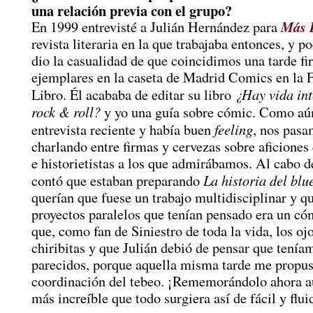
una relación previa con el grupo?
Más 
En 1999 entrevisté a Julián Hernández para
revista literaria en la que trabajaba entonces, y 
dio la casualidad de que coincidimos una tarde f
ejemplares en la caseta de Madrid Comics en la F
¿Hay vida int
Libro. Él acababa de editar su libro
rock & roll?
y yo una guía sobre cómic. Como aú
feeling
entrevista reciente y había buen
, nos pasa
charlando entre firmas y cervezas sobre aficione
e historietistas a los que admirábamos. Al cabo d
La historia del blu
contó que estaban preparando
querían que fuese un trabajo multidisciplinar y q
proyectos paralelos que tenían pensado era un c
que, como fan de Siniestro de toda la vida, los oj
chiribitas y que Julián debió de pensar que tenía
parecidos, porque aquella misma tarde me propus
coordinación del tebeo. ¡Rememorándolo ahora 
más increíble que todo surgiera así de fácil y flui