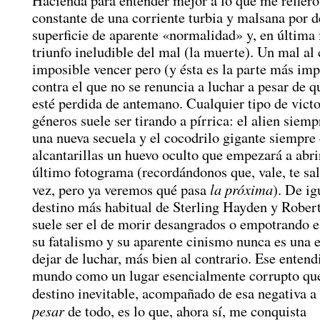
Hacienda para entender mejor a lo que me refiero
constante de una corriente turbia y malsana por 
superficie de aparente «normalidad» y, en última 
triunfo ineludible del mal (la muerte). Un mal al 
imposible vencer pero (y ésta es la parte más imp
contra el que no se renuncia a luchar a pesar de qu
esté perdida de antemano. Cualquier tipo de victo
géneros suele ser tirando a pírrica: el alien siem
una nueva secuela y el cocodrilo gigante siempre 
alcantarillas un huevo oculto que empezará a abri
último fotograma (recordándonos que, vale, te sal
la próxima
vez, pero ya veremos qué pasa
). De ig
destino más habitual de Sterling Hayden y Robe
suele ser el de morir desangrados o empotrando e
su fatalismo y su aparente cinismo nunca es una 
dejar de luchar, más bien al contrario. Ese enten
mundo como un lugar esencialmente corrupto que
destino inevitable, acompañado de esa negativa a
pesar
de todo, es lo que, ahora sí, me conquista