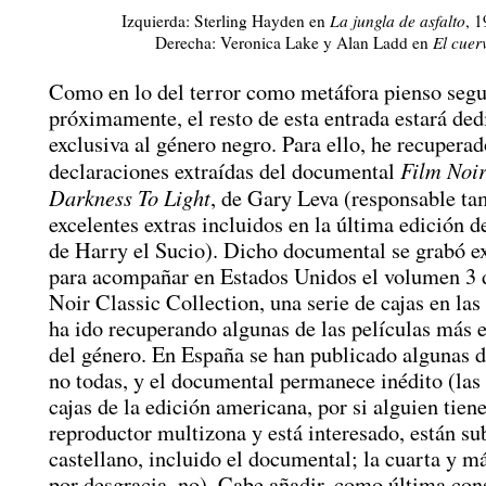
Izquierda: Sterling Hayden en
La jungla de asfalto
, 
Derecha: Veronica Lake y Alan Ladd en
El cuer
Como en lo del terror como metáfora pienso seg
próximamente, el resto de esta entrada estará ded
exclusiva al género negro. Para ello, he recuperad
Film Noir
declaraciones extraídas del documental
Darkness To Light
, de Gary Leva (responsable ta
excelentes extras incluidos en la última edición de
de Harry el Sucio). Dicho documental se grabó 
para acompañar en Estados Unidos el volumen 3 
Noir Classic Collection, una serie de cajas en la
ha ido recuperando algunas de las películas más
del género. En España se han publicado algunas de
no todas, y el documental permanece inédito (las
cajas de la edición americana, por si alguien tien
reproductor multizona y está interesado, están su
castellano, incluido el documental; la cuarta y má
por desgracia, no). Cabe añadir, como última con