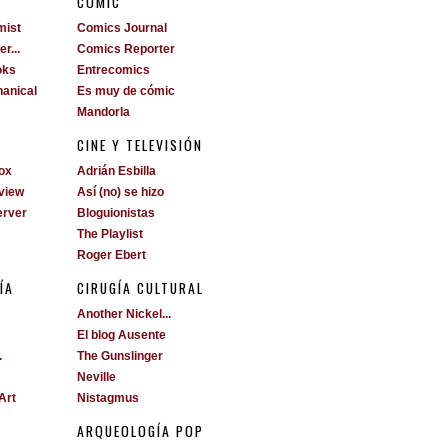
S
CÓMIC
mist
Comics Journal
r...
Comics Reporter
oks
Entrecomics
anical
Es muy de cómic
Mandorla
CINE Y TELEVISIÓN
ox
Adrián Esbilla
view
Así (no) se hizo
erver
Bloguionistas
The Playlist
Roger Ebert
ÍA
CIRUGÍA CULTURAL
Another Nickel...
El blog Ausente
.
The Gunslinger
Neville
Art
Nistagmus
ARQUEOLOGÍA POP