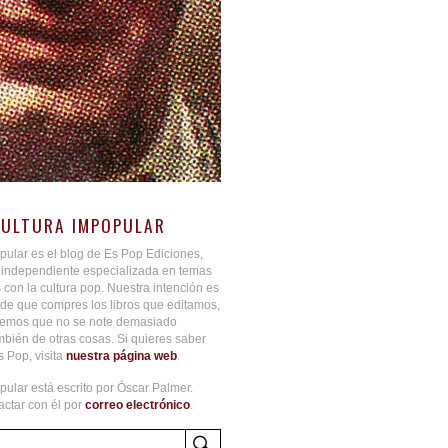
CULTURA IMPOPULAR
pular es el blog de Es Pop Ediciones,
l independiente especializada en temas
 con la cultura pop. Nuestra intención es
de que compres los libros que editamos,
aremos que no se note demasiado
bién de otras cosas. Si quieres saber
 Pop, visita
nuestra página web
.
pular está escrito por Óscar Palmer.
ctar con él por
correo electrónico
.