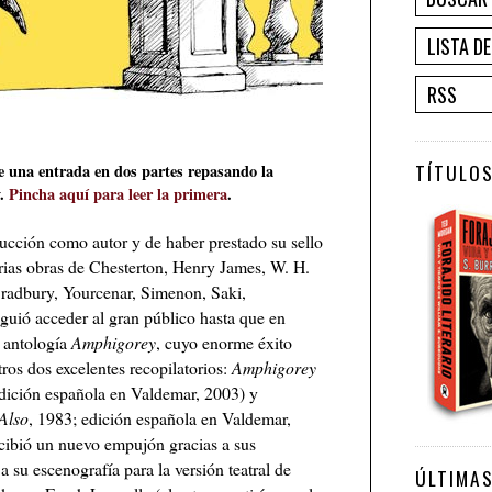
LISTA D
RSS
TÍTULOS
e una entrada en dos partes repasando la
y.
Pincha aquí para leer la primera
.
ucción como autor y de haber prestado su sello
rias obras de Chesterton, Henry James, W. H.
radbury, Yourcenar, Simenon, Saki,
uió acceder al gran público hasta que en
a antología
Amphigorey
, cuyo enorme éxito
tros dos excelentes recopilatorios:
Amphigorey
edición española en Valdemar, 2003) y
Also
, 1983; edición española en Valdemar,
cibió un nuevo empujón gracias a sus
a su escenografía para la versión teatral de
ÚLTIMA