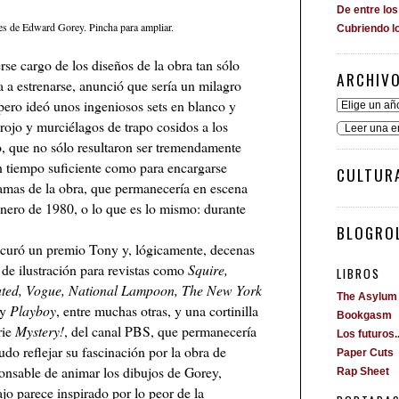
De entre lo
ales de Edward Gorey. Pincha para ampliar.
Cubriendo l
rse cargo de los diseños de la obra tan sólo
ARCHIV
 a estrenarse, anunció que sería un milagro
pero ideó unos ingeniosos sets en blanco y
ojo y murciélagos de trapo cosidos a los
Leer una e
o, que no sólo resultaron ser tremendamente
n tiempo suficiente como para encargarse
CULTUR
gramas de la obra, que permanecería en escena
enero de 1980, o lo que es lo mismo: durante
BLOGROL
curó un premio Tony y, lógicamente, decenas
de ilustración para revistas como
Squire,
LIBROS
rated, Vogue, National Lampoon, The New York
The Asylum
y
Playboy
, entre muchas otras, y una cortinilla
Bookgasm
rie
Mystery!
, del canal PBS, que permanecería
Los futuros..
udo reflejar su fascinación por la obra de
Paper Cuts
onsable de animar los dibujos de Gorey,
Rap Sheet
jo parece inspirado por lo peor de la