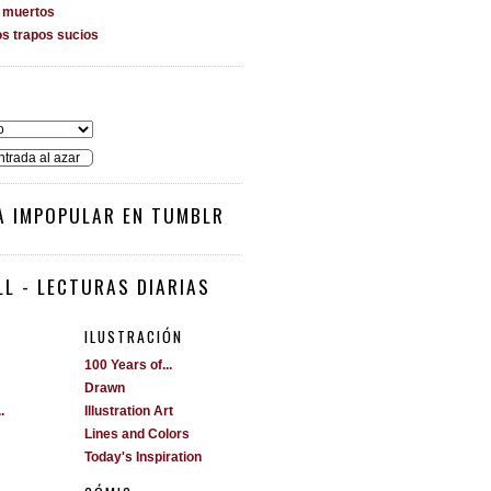
s muertos
os trapos sucios
O
ntrada al azar
A IMPOPULAR EN TUMBLR
L - LECTURAS DIARIAS
ILUSTRACIÓN
100 Years of...
Drawn
.
Illustration Art
Lines and Colors
Today's Inspiration