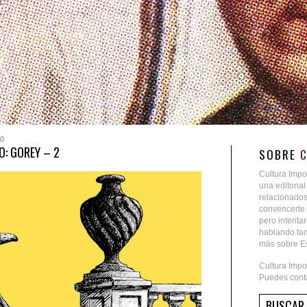
0
: GOREY – 2
SOBRE
Cultura Impo
una editoria
relacionados
convencerte 
pero intent
hablando tam
más sobre Es
Cultura Impo
Puedes conta