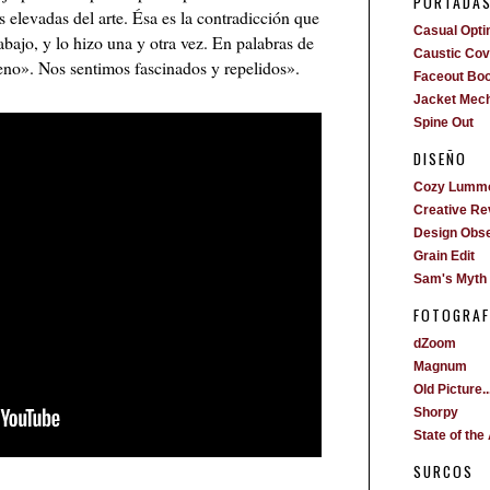
PORTADA
 elevadas del arte. Ésa es la contradicción que
Casual Opti
bajo, y lo hizo una y otra vez. En palabras de
Caustic Cove
o». Nos sentimos fascinados y repelidos».
Faceout Bo
Jacket Mech
Spine Out
DISEÑO
Cozy Lumm
Creative Re
Design Obs
Grain Edit
Sam's Myth
FOTOGRAF
dZoom
Magnum
Old Picture..
Shorpy
State of the 
SURCOS