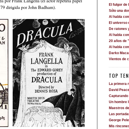
por Frank Langella (el actor repetiría papel
El fulgor de 
979 dirigida por John Badham).
Sólo una dos
Al habla c
El universo
De ratones 
Al habla co
20 años de "
Al habla co
Darko Macan
Vientos de 
TOP TEN
La primera n
David Peac
Capturando 
Un hombre 
Maestros de
Las portada
George Pele
Mis rincone