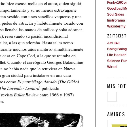
ito hizo escasa mella en el autor, quien siguió
Funky16Cor
comportamiento y su no menos extravagante
Good bad M
Soul Sides
ttan vestido con unos sencillos vaqueros y una
Instrorama
n pieles de astracán y habitualmente tocado con
Waxidermy
 llenaba las manos de anillos y solía adornar
a), reservando su pasión incondicional
ZEITGEIST
llet, a las que adoraba. Hasta tal extremo
Alt1040
 durante muchos años mantuvo simultáneamente
Boing Boing
 casa en Cape Cod, a la que se retiraba en
Life Hacker
llet. Cuando el coreógrafo Georges Balanchine
Science Pu
Wired
a no había nada que le retuviera en Nueva
 gran ciudad para instalarse en una casa
ibros como
El murciélago dorado
(
The Gilded
MIS FOT
The Lavender Leotard
, publicado
 revista
Ballet Review
entre 1966 y 1967)
ón.
AMIGOS 