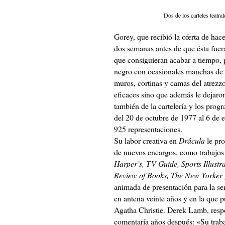
Dos de los carteles teatr
Gorey, que recibió la oferta de hace
dos semanas antes de que ésta fuera
que consiguieran acabar a tiempo, 
negro con ocasionales manchas de r
muros, cortinas y camas del atrezz
eficaces sino que además le dejaro
también de la cartelería y los pro
del 20 de octubre de 1977 al 6 de 
925 representaciones.
Su labor creativa en
Drácula
le pro
de nuevos encargos, como trabajos 
Harper’s, TV Guide, Sports Illust
Review of Books, The New Yorker
animada de presentación para la se
en antena veinte años y en la que p
Agatha Christie. Derek Lamb, resp
comentaría años después: «Su traba