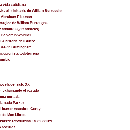
la vida cotidiana
is: el ministerio de William Burroughs
on Abraham Riesman
 mágico de William Burroughs
y hombres (y mordazas)
n Benjamin Whitmer
La historia del Blues"
n Kevin Birmingham
, guionista todoterreno
cambio
ovela del siglo XX
e: exhumando el pasado
una portada
llamado Parker
l humor macabro: Gorey
s de Más Libros
canos: Revolución en las calles
s oscuros