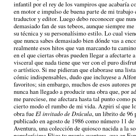
infantil por el rey de los vampiros que acabaría c
en motor e impulso de buena parte de mi trabajo
traductor y editor. Luego debo reconocer que nun
demasiado fan de sus tebeos, aunque siempre me
su técnica y su personalísimo estilo. Lo cual vie
que nunca sabes demasiado bien dónde vas a enco
realmente esos hitos que van marcando tu camino
en el que ciertas obras pueden llegar a afectarte a
visceral que nada tiene que ver con el puro disfrut
o artístico. Si me pidieran que elaborase una list
cómic indispensables, dudo que incluyese a Alfo
favoritos; sin embargo, muchos de esos autores pr
nunca han llegado a producir una obra que, por a
me pareciese, me afectara hasta tal punto como p
cierto modo el rumbo de mi vida. Azpiri sí que lo
El invitado de Drácula
obra fue
, un librito de 96
publicado en agosto de 1986 como número 11 de
Aventura, una colección de quiosco nacida a la s
popularísima Elige tu propia aventura, que en Es