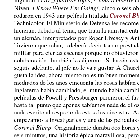
Inglaterra
,
c
I Know Where I’m Going!
Niven,
, cinco o seis o
Coronel B
rodaron en 1943 una película titulada
Technicolor. El Ministerio de Defensa les recome
hicieran, debido al tema, que trata la amistad ent
un alemán, interpretados por Roger Livesey y An
Tuvieron que robar, o debería decir tomar prestad
militar para ciertas escenas porque no obtuviero
colaboración. También les dijeron: «Si hacéis esta
seguís adelante, al jefe no le va a gustar. A Churc
gusta la idea, ahora mismo no es un buen momen
mediados de los años cincuenta las cosas habían
Inglaterra había cambiado, el mundo había cambi
películas de Powell y Pressburger perdieron el fav
hasta tal punto que apenas sabíamos nada de ellos
nada escrito al respecto de estos dos cineastas. A
empezamos a investigarles y una de las películas c
Coronel Blimp
. Originalmente duraba dos horas 
seis minutos, una historia épica maravillosa, pero