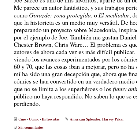
Joe Sacco es uno de mis favoritos, aparte de un 
Me parece un autor fantástico, y sus trabajos peri
Gorazde: zona protegida
El mediador
como
, o
, 
que la historieta es un medio muy versátil. De he
preparando un proyecto sobre Macedonia, inspir
por el ejemplo de Joe. También me gustan Danie
Chester Brown, Chris Ware… El problema es que
autores de ahora cada vez es más difícil publicar
viendo los avances experimentados por los cómics
60 y 70, que las cosas iban a mejorar, pero no ha 
mí ha sido una gran decepción que, ahora que fin
cómics se han convertido en un verdadero medio 
funny an
que no se limita a los superhéroes o los
público no haya respondido. No saben lo que se e
perdiendo.
Cine
Cómic
Entrevistas
American Splendor
Harvey Pekar
•
•
,
Sin comentarios