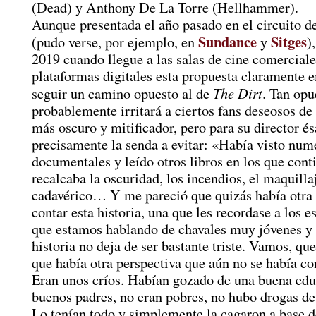
(Dead) y Anthony De La Torre (Hellhammer).
Aunque presentada el año pasado en el circuito de
Sundance
Sitges
(pudo verse, por ejemplo, en
y
)
2019 cuando llegue a las salas de cine comerciale
plataformas digitales esta propuesta claramente
The Dirt
seguir un camino opuesto al de
. Tan opu
probablemente irritará a ciertos fans deseosos de
más oscuro y mitificador, pero para su director és
precisamente la senda a evitar: «Había visto num
documentales y leído otros libros en los que con
recalcaba la oscuridad, los incendios, el maquilla
cadavérico… Y me pareció que quizás había otra
contar esta historia, una que les recordase a los 
que estamos hablando de chavales muy jóvenes y
historia no deja de ser bastante triste. Vamos, qu
que había otra perspectiva que aún no se había c
Eran unos críos. Habían gozado de una buena edu
buenos padres, no eran pobres, no hubo drogas de
Lo tenían todo y simplemente la cagaron a base d