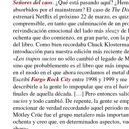
Señores del caos
. ¿Qué está pasando aquí? ¿Hem
The Di
absorbidos por el mainstream? El caso de
estrenará Netflix el próximo 22 de marzo, es qui
comprensible, en tanto que culminación de un pr
sleazy
reivindicación emocional del lado más
de 
ochenta que dio comienzo, en gran parte, con la 
del libro. Como bien recordaba Chuck Klosterma
introducción para nuestra edición más reciente d
Los trapos sucios
«
no sólo cambió el legado de M
sino que probablemente es el libro que más impac
en el modo en el que ahora recordamos el metal d
Fargo Rock City
Escribí
entre 1998 y 1999 y me r
hair
describirle a la gente lo impopular que era el
finales de aquella década. […] Pero entonces sal
sucios
y todo cambió. De repente, la gente se em
emocionar de verdad recordando aquel periodo m
Mötley Crüe fue el grupo metalero más important
ochenta y creo que, en determinados aspectos, vue
ahora».