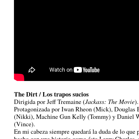
The Dirt / Los trapos sucios
Jackass: The Movie
Dirigida por Jeff Tremaine (
).
Protagonizada por Iwan Rheon (Mick), Douglas 
(Nikki), Machine Gun Kelly (Tommy) y Daniel 
(Vince).
En mi cabeza siempre quedará la duda de lo que 
hecho con una historia como ésta Larry Charles, 