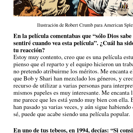
Ilustración de Robert Crumb para American Sple
En la película comentabas que “sólo Dios sab
sentiré cuando vea esta película”. ¿Cuál ha sid
tu reacción?
Estoy muy contento, creo que es una película est
pienso que el reparto y el equipo hicieron un traba
no pretendo atribuirme los méritos. Me encanta e
que Bob y Shari han mezclado los géneros, y creo
recurso de utilizar a varias personas para interpre
mismos papeles es muy interesante. Me encanta l
me parece que les está yendo muy bien con ella.
han pasado ya varias veces, y aún sigue habiend
sé, puede que acabe siendo una película popular.
En uno de tus tebeos, en 1994, decías: “Si consi