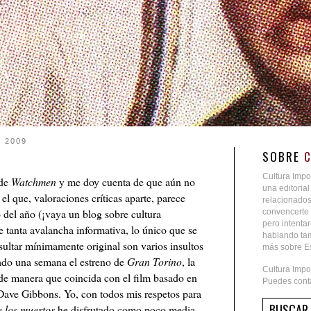
 2009
SOBRE
Cultura Impo
 de
Watchmen
y me doy cuenta de que aún no
una editoria
l que, valoraciones críticas aparte, parece
relacionados
 del año (¡vaya un blog sobre cultura
convencerte 
pero intent
e tanta avalancha informativa, lo único que se
hablando tam
sultar mínimamente original son varios insultos
más sobre Es
sado una semana el estreno de
Gran Torino
, la
Cultura Impo
de manera que coincida con el film basado en
Puedes conta
Dave Gibbons. Yo, con todos mis respetos para
 los muertos
he disfrutado como poco media