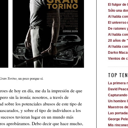
El fulgor de 
Sólo una dos
Al habla c
El universo
De ratones 
Al habla co
20 años de "
Al habla co
Darko Macan
Vientos de 
TOP TEN
Gran Torino
, un poco porque sí.
La primera n
roes de hoy en día, me da la impresión de que
David Peac
Capturando 
pero sin la ironía; nosotros, a través de
Un hombre 
d sobre los potenciales abusos de este tipo de
Maestros de
mascarados, y sobre el tipo de individuos a los
Las portada
s sucesos tuvieran lugar en un mundo más
George Pele
otros aprobáramos. Debo decir que hace mucho,
Mis rincone