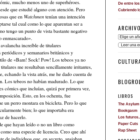
cómic, mucho menos uno de superhéroes.
De entre lo
sde que estudié alguno con atención. Pero
Cubriendo l
cosas que en
Watchmen
tenían una intención
eptarse tal cual como lo que aparentan ser a
ARCHIV
smo tengo un punto de vista bastante negativo
do enmascarado».
avalancha increíble de titulares
Leer una e
periódicos y semanarios británicos y
estilo de «Bam! Sock! Pow! Los tebeos ya no
CULTUR
titulares me resultaban sencillamente irritantes,
e, echando la vista atrás, me he dado cuenta de
BLOGROL
ran. Los tebeos no habían madurado. Lo que
es cómics que incluían, quizá por primera vez,
mposición. Esto, en los ochenta, fue
LIBROS
 un perro montara en bicicleta. Pero lo que
The Asylum
cularmente bien; lo que importaba era
Bookgasm
az de hacerlo.
Los futuros..
e que hayan leído o no un libro como
Paper Cuts
 como una especie de licencia. Creo que ahí
Rap Sheet
e de individuos que, en secreto, ansiaban