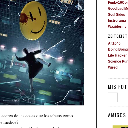
Funky16Cor
Good bad M
Soul Sides
Instrorama
Waxidermy
ZEITGEIST
Alt1040
Boing Boing
Life Hacker
Science Pu
Wired
MIS FOT
AMIGOS 
 acerca de las cosas que los tebeos como
os medios?