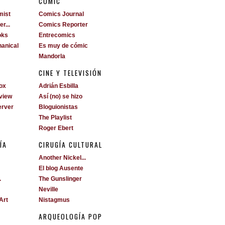
S
CÓMIC
mist
Comics Journal
r...
Comics Reporter
oks
Entrecomics
anical
Es muy de cómic
Mandorla
CINE Y TELEVISIÓN
ox
Adrián Esbilla
view
Así (no) se hizo
erver
Bloguionistas
The Playlist
Roger Ebert
ÍA
CIRUGÍA CULTURAL
Another Nickel...
El blog Ausente
.
The Gunslinger
Neville
Art
Nistagmus
ARQUEOLOGÍA POP