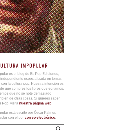
CULTURA IMPOPULAR
pular es el blog de Es Pop Ediciones,
l independiente especializada en temas
 con la cultura pop. Nuestra intención es
de que compres los libros que editamos,
aremos que no se note demasiado
bién de otras cosas. Si quieres saber
 Pop, visita
nuestra página web
.
pular está escrito por Óscar Palmer.
ctar con él por
correo electrónico
.