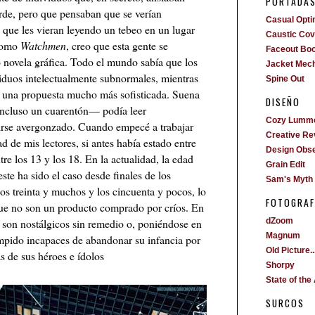
PORTADA
erde, pero que pensaban que se verían
Casual Opti
que les vieran leyendo un tebeo en un lugar
Caustic Cove
 como
Watchmen
, creo que esta gente se
Faceout Bo
o novela gráfica. Todo el mundo sabía que los
Jacket Mech
viduos intelectualmente subnormales, mientras
Spine Out
 una propuesta mucho más sofisticada. Suena
DISEÑO
incluso un cuarentón— podía leer
Cozy Lumm
tirse avergonzado. Cuando empecé a trabajar
Creative Re
 de mis lectores, si antes había estado entre
Design Obs
tre los 13 y los 18. En la actualidad, la edad
Grain Edit
ste ha sido el caso desde finales de los
Sam's Myth
os treinta y muchos y los cincuenta y pocos, lo
FOTOGRAF
que no son un producto comprado por críos. En
son nostálgicos sin remedio o, poniéndose en
dZoom
Magnum
rumpido incapaces de abandonar su infancia por
Old Picture..
as de sus héroes e ídolos
Shorpy
State of the 
SURCOS