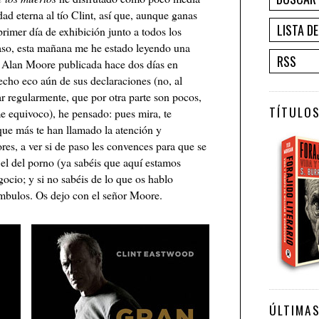
dad eterna al tío Clint, así que, aunque ganas
LISTA D
primer día de exhibición junto a todos los
aso, esta mañana me he estado leyendo una
RSS
on Alan Moore publicada hace dos días en
echo eco aún de sus declaraciones (no, al
tar regularmente, que por otra parte son pocos,
TÍTULOS
me equivoco), he pensado: pues mira, te
que más te han llamado la atención y
res, a ver si de paso les convences para que se
el del porno (ya sabéis que aquí estamos
ocio; y si no sabéis de lo que os hablo
ámbulos. Os dejo con el señor Moore.
ÚLTIMA