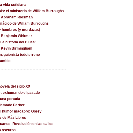
la vida cotidiana
is: el ministerio de William Burroughs
on Abraham Riesman
 mágico de William Burroughs
y hombres (y mordazas)
n Benjamin Whitmer
La historia del Blues"
n Kevin Birmingham
, guionista todoterreno
cambio
ovela del siglo XX
e: exhumando el pasado
una portada
llamado Parker
l humor macabro: Gorey
s de Más Libros
canos: Revolución en las calles
s oscuros