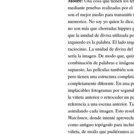
Moore:
Una cosa que tienen los te
mediante pruebas realizadas por el 
son el mejor medio para transmitir
memorice. No soy yo quien lo dice, 
no son más que chorradas hippies p
que la unidad de divisa utilizada po
izquierdo es la palabra. El lado izq
raciocinio. La unidad de divisa del 
sería la imagen. De modo que, quizá
combinación de palabras e imágene
supuesto, las películas también so
pero tienen una estructura comple
completamente diferente. En una pel
implacables fotogramas por segundo
la viñeta anterior o retroceder un p
referencia a una escena anterior. 
asimilando cada imagen. Esto result
Watchmen
, donde intenté aprovech
como antiguo topógrafo para incluir
viñeta, de modo que pudiéramos co