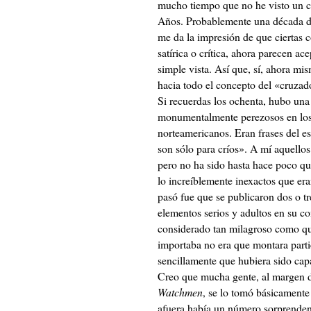
mucho tiempo que no he visto un 
Años. Probablemente una década de
me da la impresión de que ciertas 
satírica o crítica, ahora parecen ac
simple vista. Así que, sí, ahora mi
hacia todo el concepto del «cruza
Si recuerdas los ochenta, hubo una 
monumentalmente perezosos en los 
norteamericanos. Eran frases del 
son sólo para críos». A mí aquellos 
pero no ha sido hasta hace poco qu
lo increíblemente inexactos que e
pasó fue que se publicaron dos o tr
elementos serios y adultos en su co
considerado tan milagroso como que
importaba no era que montara parti
sencillamente que hubiera sido cap
Creo que mucha gente, al margen d
Watchmen
, se lo tomó básicamente
afuera había un número sorprendent