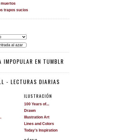
s muertos
os trapos sucios
O
ntrada al azar
A IMPOPULAR EN TUMBLR
L - LECTURAS DIARIAS
ILUSTRACIÓN
100 Years of...
Drawn
.
Illustration Art
Lines and Colors
Today's Inspiration