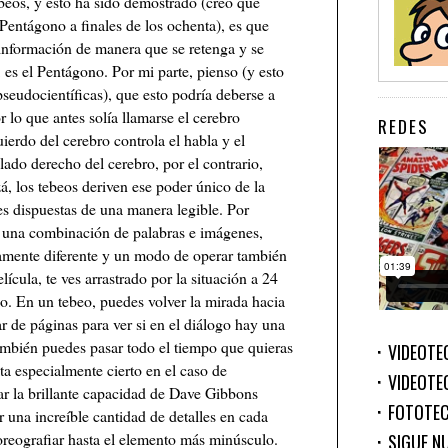
beos, y esto ha sido demostrado (creo que
Pentágono a finales de los ochenta), es que
 información de manera que se retenga y se
es el Pentágono. Por mi parte, pienso (y esto
seudocientíficas), que esto podría deberse a
r lo que antes solía llamarse el cerebro
REDES
uierdo del cerebro controla el habla y el
lado derecho del cerebro, por el contrario,
, los tebeos deriven ese poder único de la
s dispuestas de una manera legible. Por
n una combinación de palabras e imágenes,
tamente diferente y un modo de operar también
ícula, te ves arrastrado por la situación a 24
. En un tebeo, puedes volver la mirada hacia
ar de páginas para ver si en el diálogo hay una
También puedes pasar todo el tiempo que quieras
VIDEOTE
a especialmente cierto en el caso de
VIDEOTE
ar la brillante capacidad de Dave Gibbons
FOTOTE
 una increíble cantidad de detalles en cada
reografiar hasta el elemento más minúsculo.
SIGUE N