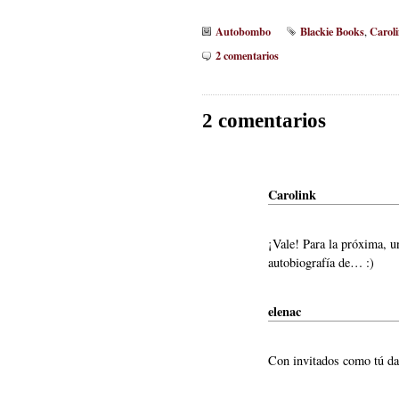
Autobombo
Blackie Books
Carol
,
2 comentarios
2 comentarios
Carolink
¡Vale! Para la próxima, u
autobiografía de… :)
elenac
Con invitados como tú da