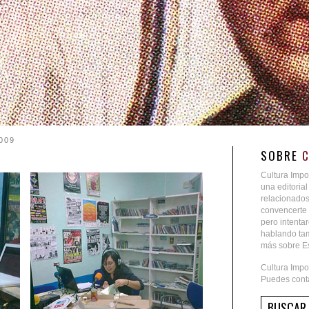
009
SOBRE
Cultura Impo
una editoria
relacionados
convencerte 
pero intent
hablando tam
más sobre Es
Cultura Impo
Puedes conta