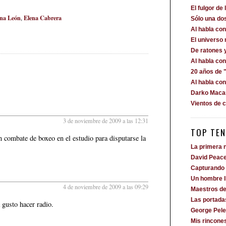
El fulgor de 
ina León
Elena Cabrera
,
Sólo una dos
Al habla c
El universo
De ratones 
Al habla co
20 años de "
Al habla co
Darko Macan
Vientos de 
3 de noviembre de 2009 a las 12:31
TOP TEN
n combate de boxeo en el estudio para disputarse la
La primera n
David Peac
Capturando 
Un hombre 
4 de noviembre de 2009 a las 09:29
Maestros de
Las portada
 gusto hacer radio.
George Pele
Mis rincone