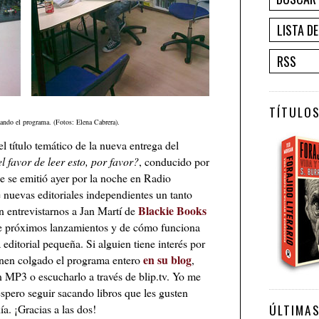
LISTA D
RSS
TÍTULOS
zando el programa. (Fotos: Elena Cabrera).
l título temático de la nueva entrega del
l favor de leer esto, por favor?
, conducido por
 se emitió ayer por la noche en Radio
 nuevas editoriales independientes un tanto
Blackie Books
en entrevistarnos a Jan Martí de
de próximos lanzamientos y de cómo funciona
editorial pequeña. Si alguien tiene interés por
en su blog
enen colgado el programa entero
,
 MP3 o escucharlo a través de blip.tv. Yo me
espero seguir sacando libros que les gusten
ÚLTIMA
a. ¡Gracias a las dos!