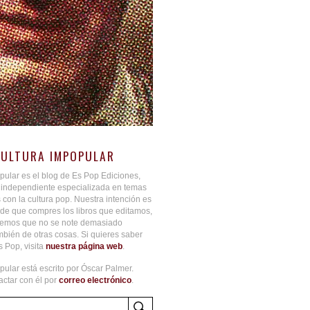
CULTURA IMPOPULAR
pular es el blog de Es Pop Ediciones,
l independiente especializada en temas
 con la cultura pop. Nuestra intención es
de que compres los libros que editamos,
aremos que no se note demasiado
bién de otras cosas. Si quieres saber
 Pop, visita
nuestra página web
.
pular está escrito por Óscar Palmer.
ctar con él por
correo electrónico
.