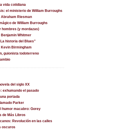
la vida cotidiana
is: el ministerio de William Burroughs
on Abraham Riesman
 mágico de William Burroughs
y hombres (y mordazas)
n Benjamin Whitmer
La historia del Blues"
n Kevin Birmingham
, guionista todoterreno
cambio
ovela del siglo XX
e: exhumando el pasado
una portada
llamado Parker
l humor macabro: Gorey
s de Más Libros
canos: Revolución en las calles
s oscuros