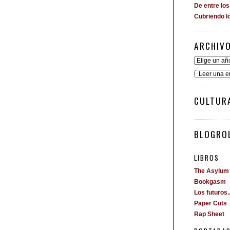
De entre lo
Cubriendo l
ARCHIV
Leer una e
CULTUR
BLOGROL
LIBROS
The Asylum
Bookgasm
Los futuros..
Paper Cuts
Rap Sheet