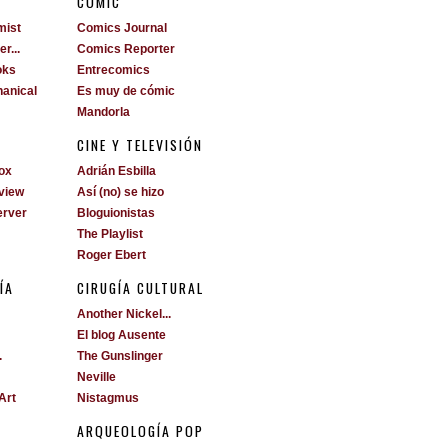
S
CÓMIC
mist
Comics Journal
r...
Comics Reporter
oks
Entrecomics
anical
Es muy de cómic
Mandorla
CINE Y TELEVISIÓN
ox
Adrián Esbilla
view
Así (no) se hizo
erver
Bloguionistas
The Playlist
Roger Ebert
ÍA
CIRUGÍA CULTURAL
Another Nickel...
El blog Ausente
.
The Gunslinger
Neville
Art
Nistagmus
ARQUEOLOGÍA POP