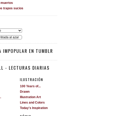
s muertos
os trapos sucios
O
ntrada al azar
A IMPOPULAR EN TUMBLR
L - LECTURAS DIARIAS
ILUSTRACIÓN
100 Years of...
Drawn
.
Illustration Art
Lines and Colors
Today's Inspiration