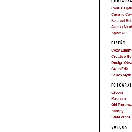
PORTADA
Casual Opti
Caustic Cove
Faceout Bo
Jacket Mech
Spine Out
DISEÑO
Cozy Lumm
Creative Re
Design Obs
Grain Edit
Sam's Myth
FOTOGRAF
dZoom
Magnum
Old Picture..
Shorpy
State of the 
SURCOS