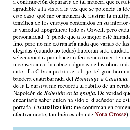
a continuación depurarla de tal manera que resul
agradable a la vista a la vez que se potencia la id
este caso, qué mejor manera de ilustrar la multip
temática de los ensayos contenidos en su interio
la variedad tipográfica: todo es Orwell, pero cada
personalidad. Y puede que a lo mejor esté hilan
fino, pero no me extrañaría nada que varias de las
elegidas (cuando no todas) hubieran sido cuidad
seleccionadas para hacer referencia o traer de ma
inconsciente a la cabeza algunas de las obras má
autor. La O bien podría ser el ojo del gran herma
Homenaje a Cataluña
bandera cuatribarrada del
.
de la L cursiva me recuerda al rabillo de un cerd
Rebelión en la granja
Napoleón de
. De verdad q
encantaría saber quién ha sido el diseñador de es
Actualización:
portada. (
me confirman en coment
Nora Grosse
efectivamente, también es obra de
).