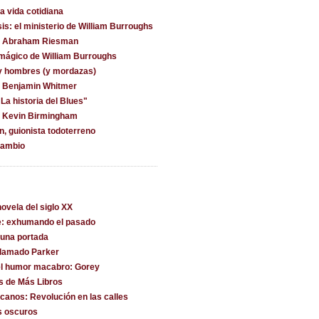
la vida cotidiana
is: el ministerio de William Burroughs
on Abraham Riesman
 mágico de William Burroughs
y hombres (y mordazas)
n Benjamin Whitmer
La historia del Blues"
n Kevin Birmingham
, guionista todoterreno
cambio
ovela del siglo XX
e: exhumando el pasado
una portada
llamado Parker
l humor macabro: Gorey
s de Más Libros
canos: Revolución en las calles
s oscuros