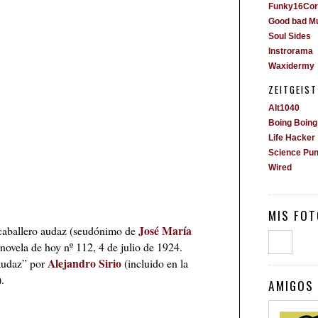
Funky16Cor
Good bad M
Soul Sides
Instrorama
Waxidermy
ZEITGEIST
Alt1040
Boing Boing
Life Hacker
Science Pu
Wired
MIS FOT
José María
caballero audaz (seudónimo de
novela de hoy nº 112, 4 de julio de 1924.
Alejandro Sirio
 audaz” por
(incluido en la
).
AMIGOS 