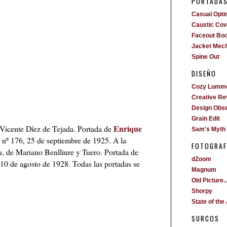
PORTADA
Casual Opti
Caustic Cove
Faceout Bo
Jacket Mech
Spine Out
DISEÑO
Cozy Lumm
Creative Re
Design Obs
Grain Edit
Enrique
 Vicente Díez de Tejada. Portada de
Sam's Myth
 nº 176, 25 de septiembre de 1925. A la
FOTOGRAF
a
, de Mariano Benlliure y Tuero. Portada de
dZoom
10 de agosto de 1928. Todas las portadas se
Magnum
Old Picture..
Shorpy
State of the 
SURCOS