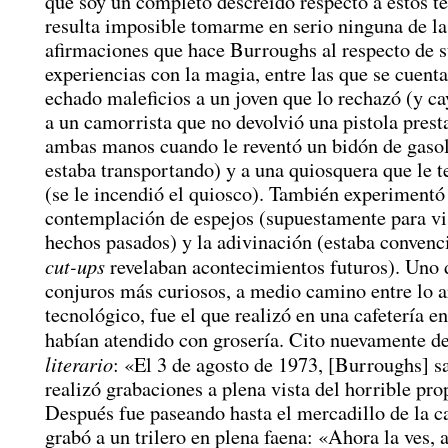
que soy un completo descreído respecto a estos 
resulta imposible tomarme en serio ninguna de la
afirmaciones que hace Burroughs al respecto de 
experiencias con la magia, entre las que se cuent
echado maleficios a un joven que lo rechazó (y c
a un camorrista que no devolvió una pistola prest
ambas manos cuando le reventó un bidón de gaso
estaba transportando) y a una quiosquera que le t
(se le incendió el quiosco). También experimentó
contemplación de espejos (supuestamente para v
hechos pasados) y la adivinación (estaba convenc
cut-ups
revelaban acontecimientos futuros). Uno 
conjuros más curiosos, a medio camino entre lo a
tecnológico, fue el que realizó en una cafetería en
habían atendido con grosería. Cito nuevamente d
literario
: «El 3 de agosto de 1973, [Burroughs] s
realizó grabaciones a plena vista del horrible prop
Después fue paseando hasta el mercadillo de la c
grabó a un trilero en plena faena: «Ahora la ves, 