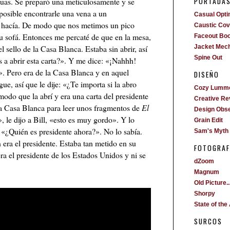
PORTADA
guas. Se preparó una meticulosamente y se
osible encontrarle una vena a un
Casual Opti
se hacía. De modo que nos metimos un pico
Caustic Cove
u sofá. Entonces me percaté de que en la mesa,
Faceout Bo
l sello de la Casa Blanca. Estaba sin abrir, así
Jacket Mech
Spine Out
s a abrir esta carta?». Y me dice: «¡Nahhh!
. Pero era de la Casa Blanca y en aquel
DISEÑO
, así que le dije: «¿Te importa si la abro
Cozy Lumm
modo que la abrí y era una carta del presidente
Creative Re
a la Casa Blanca para leer unos fragmentos de
El
Design Obs
, le dijo a Bill, «esto es muy gordo». Y lo
Grain Edit
 «¿Quién es presidente ahora?». No lo sabía.
Sam's Myth
n era el presidente. Estaba tan metido en su
FOTOGRAF
a el presidente de los Estados Unidos y ni se
dZoom
Magnum
Old Picture..
Shorpy
State of the 
SURCOS