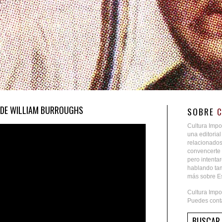
O DE WILLIAM BURROUGHS
SOBRE
Cultura Impo
una editoria
relacionados
convencerte 
pero intent
hablando tam
más sobre Es
Cultura Impo
Puedes conta