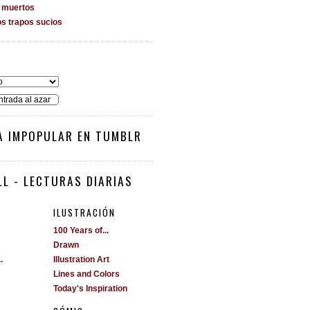
s muertos
os trapos sucios
O
ntrada al azar
A IMPOPULAR EN TUMBLR
L - LECTURAS DIARIAS
ILUSTRACIÓN
100 Years of...
Drawn
.
Illustration Art
Lines and Colors
Today's Inspiration