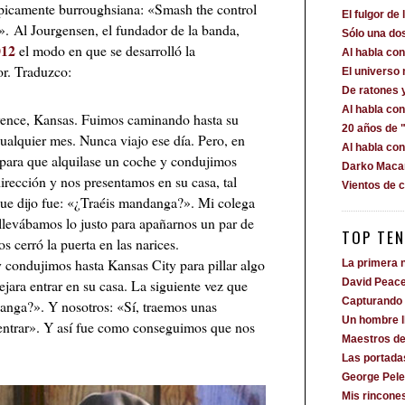
picamente burroughsiana: «Smash the control
El fulgor de 
. Al Jourgensen, el fundador de la banda,
Sólo una dos
012
el modo en que se desarrolló la
Al habla c
or. Traduzco:
El universo
De ratones 
Al habla co
ence, Kansas. Fuimos caminando hasta su
20 años de "
cualquier mes. Nunca viajo ese día. Pero, en
Al habla co
 para que alquilase un coche y condujimos
Darko Macan
rección y nos presentamos en su casa, tal
Vientos de 
 que dijo fue: «¿Traéis mandanga?». Mi colega
 llevábamos lo justo para apañarnos un par de
TOP TEN
os cerró la puerta en las narices.
condujimos hasta Kansas City para pillar algo
La primera n
jara entrar en su casa. La siguiente vez que
David Peac
Capturando 
ndanga?». Y nosotros: «Sí, traemos unas
Un hombre 
 entrar». Y así fue como conseguimos que nos
Maestros de
Las portada
George Pele
Mis rincone