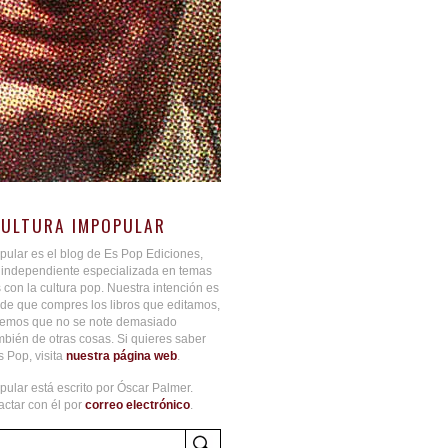
CULTURA IMPOPULAR
pular es el blog de Es Pop Ediciones,
l independiente especializada en temas
 con la cultura pop. Nuestra intención es
de que compres los libros que editamos,
aremos que no se note demasiado
bién de otras cosas. Si quieres saber
 Pop, visita
nuestra página web
.
pular está escrito por Óscar Palmer.
ctar con él por
correo electrónico
.