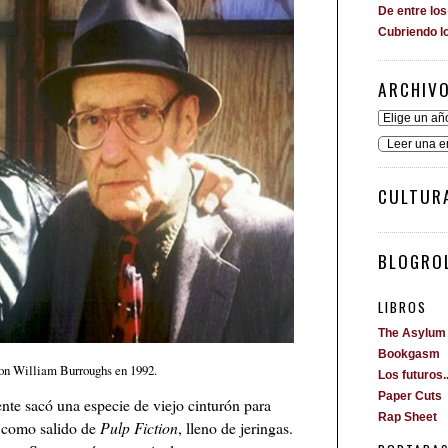
De entre lo
Cubriendo l
ARCHIV
Leer una e
CULTUR
BLOGROL
LIBROS
The Asylum
Bookgasm
on William Burroughs en 1992.
Los futuros..
Paper Cuts
nte sacó una especie de viejo cinturón para
Rap Sheet
a como salido de
Pulp Fiction
, lleno de jeringas.