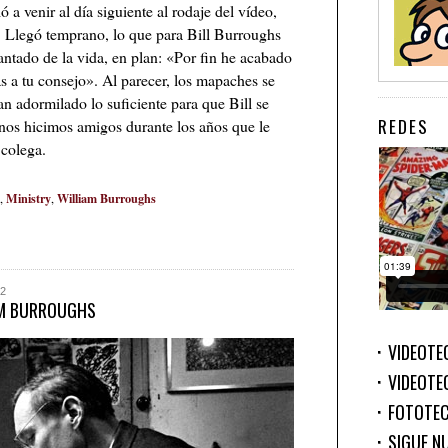
a venir al día siguiente al rodaje del vídeo,
. Llegó temprano, lo que para Bill Burroughs
ntado de la vida, en plan: «Por fin he acabado
s a tu consejo». Al parecer, los mapaches se
n adormilado lo suficiente para que Bill se
REDES
y nos hicimos amigos durante los años que le
 colega.
Ministry
William Burroughs
,
,
2
AM BURROUGHS
VIDEOTE
VIDEOTE
FOTOTE
SIGUE N