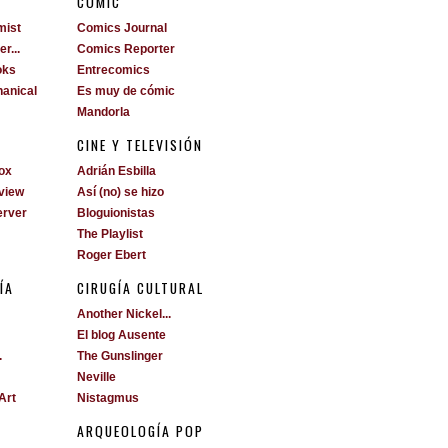
S
CÓMIC
mist
Comics Journal
r...
Comics Reporter
oks
Entrecomics
anical
Es muy de cómic
Mandorla
CINE Y TELEVISIÓN
ox
Adrián Esbilla
view
Así (no) se hizo
erver
Bloguionistas
The Playlist
Roger Ebert
ÍA
CIRUGÍA CULTURAL
Another Nickel...
El blog Ausente
.
The Gunslinger
Neville
Art
Nistagmus
ARQUEOLOGÍA POP