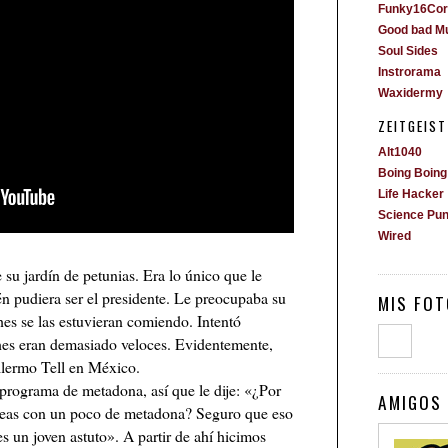
Funky16Cor
Good bad M
Soul Sides
Instrorama
Waxidermy
ZEITGEIST
Alt1040
Boing Boing
Life Hacker
Science Pu
Wired
su jardín de petunias. Era lo único que le
 pudiera ser el presidente. Le preocupaba su
MIS FOT
hes se las estuvieran comiendo. Intentó
ches eran demasiado veloces. Evidentemente,
illermo Tell en México.
programa de metadona, así que le dije: «¿Por
AMIGOS 
leas con un poco de metadona? Seguro que eso
s un joven astuto». A partir de ahí hicimos