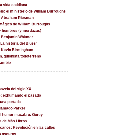
la vida cotidiana
is: el ministerio de William Burroughs
on Abraham Riesman
 mágico de William Burroughs
y hombres (y mordazas)
n Benjamin Whitmer
La historia del Blues"
n Kevin Birmingham
, guionista todoterreno
cambio
ovela del siglo XX
e: exhumando el pasado
una portada
llamado Parker
l humor macabro: Gorey
s de Más Libros
canos: Revolución en las calles
s oscuros