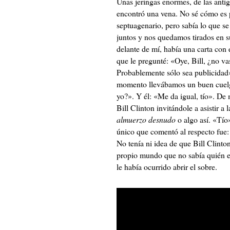
Unas jeringas enormes, de las anti
encontró una vena. No sé cómo es p
septuagenario, pero sabía lo que 
juntos y nos quedamos tirados en s
delante de mí, había una carta con e
que le pregunté: «Oye, Bill, ¿no va
Probablemente sólo sea publicidad»
momento llevábamos un buen cuelgue
yo?». Y él: «Me da igual, tío». De 
Bill Clinton invitándole a asistir 
almuerzo desnudo
o algo así. «Tío»
único que comentó al respecto fue:
No tenía ni idea de que Bill Clinto
propio mundo que no sabía quién er
le había ocurrido abrir el sobre.