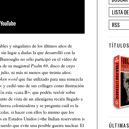
LISTA D
RSS
TÍTULOS
bles y singulares de los últimos años de
sin lugar a dudas la que desarrolló con la
 Burroughs no sólo participó en el vídeo de
s de su magistral
Psalm 69
, disco de cuyo
julio, ni más ni menos que treinta años;
oken word
que fue utilizado para una remezcla
x» y cedió uno de sus collages como ilustración
En esta «cara B», que podéis ver/oír sobre
unto de vista de un alienígena recién llegado a
fuerza colonizadora y se pregunta cuál es la
colas, si hacer con ellos lo mismo que los
s en Estados Unidos («the Indian reservation is
ÚLTIMA
acuerdo que evite una posible guerra nuclear. El