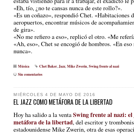
estaba vistiendo para ir a trabajar, el exadicto le 
«Eh, tío, ¿no te cansas nunca de este rollo?».
«Es un coñazo», respondió Chet. «Habitaciones d
aeropuertos, encontrar músicos de acompañamien
de gira».
«No me refiero a eso», replicó el otro. «Me referí
«Ah, eso», Chet se encogió de hombros. «En eso 
nunca».
Música
Chet Baker
Jazz
Mike Zwerin
Swing frente al nazi
,
,
,
Sin comentarios
MIÉRCOLES 4 DE MAYO DE 2016
EL JAZZ COMO METÁFORA DE LA LIBERTAD
Swing frente al nazi: e
Hoy ha salido a la venta
metáfora de la libertad
, del escritor y trombonis
estadounidense Mike Zwerin, otra de esas operac