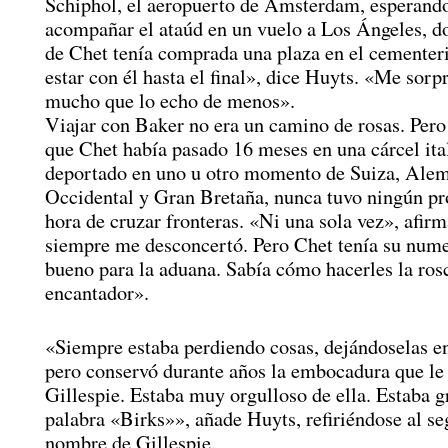
Schiphol, el aeropuerto de Ámsterdam, esperand
acompañar el ataúd en un vuelo a Los Ángeles, d
de Chet tenía comprada una plaza en el cementer
estar con él hasta el final», dice Huyts. «Me sorp
mucho que lo echo de menos».
Viajar con Baker no era un camino de rosas. Pero
que Chet había pasado 16 meses en una cárcel ita
deportado en uno u otro momento de Suiza, Ale
Occidental y Gran Bretaña, nunca tuvo ningún pr
hora de cruzar fronteras. «Ni una sola vez», afir
siempre me desconcertó. Pero Chet tenía su nume
bueno para la aduana. Sabía cómo hacerles la rosc
encantador».
«Siempre estaba perdiendo cosas, dejándoselas en
pero conservó durante años la embocadura que le
Gillespie. Estaba muy orgulloso de ella. Estaba g
palabra «Birks»», añade Huyts, refiriéndose al s
nombre de Gillespie.