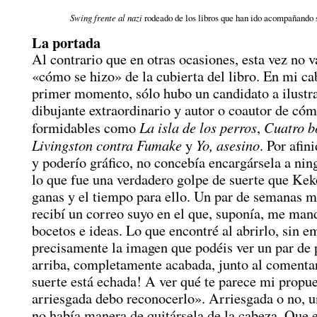
Swing frente al nazi
rodeado de los libros que han ido acompañando 
La portada
Al contrario que en otras ocasiones, esta vez no v
«cómo se hizo» de la cubierta del libro. En mi ca
primer momento, sólo hubo un candidato a ilustr
dibujante extraordinario y autor o coautor de cóm
La isla de los perros
Cuatro b
formidables como
,
Livingston contra Fumake
Yo, asesino
y
. Por afin
y poderío gráfico, no concebía encargársela a nin
lo que fue una verdadero golpe de suerte que Keko
ganas y el tiempo para ello. Un par de semanas m
recibí un correo suyo en el que, suponía, me man
bocetos e ideas. Lo que encontré al abrirlo, sin e
precisamente la imagen que podéis ver un par de
arriba, completamente acabada, junto al comenta
suerte está echada! A ver qué te parece mi propue
arriesgada debo reconocerlo». Arriesgada o no, u
no había manera de quitársela de la cabeza. Que 