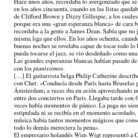
Hace unos años, recordaba lo avergonzado que se
en los años cincuenta, cuando en las listas queda
de Clifford Brown y Dizzy Gillespie, a los cuales
porque era una «gran esperanza blanca» de cara b
recordaba a la gente a James Dean. Sabía que no 
misma liga que ellos. En los años ochenta, cuand
buenas noches se revelaba capaz de tocar todo lo 
pueda tocarse el jazz, se vio desdeñado como una 
Las grandes esperanzas blancas habían pasado de
pianissimos
con los
.
[…] El guitarrista belga Philip Catherine describ
con Chet: «Conducía desde París hasta Bruselas 
Ámsterdam; a veces iba en avión aprovechando un
entre dos conciertos en París. Llegaba tarde con 
veces había momentos de pánico. La paga no siem
estipulada ni se recibía en el momento acordado, 
música había tantos momentos mágicos que cons
todo lo demás mereciera la pena».
El empresario holandés Wim Wigt representó a C