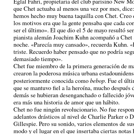
Eglal Fahri, propietaria del club parisino New Mo
que Chet actuaba al menos una vez por mes, dice
hemos hecho muy buena taquilla con Chet. Creo 
los motivos era que la gente pensaba que cada co
ser el último». El que dio el 5 de mayo resultó ser
pianista alemán Joachim Kuhn acompañó a Chet 
noche. «Parecía muy cansado», recuerda Kuhn. 
triste. Recuerdo haber pensado que no podría segu
demasiado tiempo».
Chet fue miembro de la primera generación de m
crearon la poderosa música urbana estadounidens
bebop
posteriormente conocida como
. Fue el últ
que se mantuvo fiel a la heroína, mucho después 
demás se hubieran desenganchado o fallecido jóv
era más una historia de amor que un hábito.
Chet no fue ningún revolucionario. No fue respon
adelantos drásticos al nivel de Charlie Parker o 
Gillespie. Pero su sonido, varios elementos de sus
modo y el lugar en el que insertaba ciertas notas