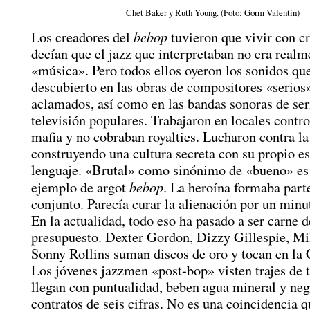
Chet Baker y Ruth Young. (Foto: Gorm Valentin)
bebop
Los creadores del
tuvieron que vivir con cr
decían que el jazz que interpretaban no era realm
«música». Pero todos ellos oyeron los sonidos qu
descubierto en las obras de compositores «serios
aclamados, así como en las bandas sonoras de ser
televisión populares. Trabajaron en locales contro
mafia y no cobraban royalties. Lucharon contra la
construyendo una cultura secreta con su propio es
lenguaje. «Brutal» como sinónimo de «bueno» es 
bebop
ejemplo de argot
. La heroína formaba part
conjunto. Parecía curar la alienación por un minu
En la actualidad, todo eso ha pasado a ser carne d
presupuesto. Dexter Gordon, Dizzy Gillespie, Mi
Sonny Rollins suman discos de oro y tocan en la
Los jóvenes jazzmen «post-bop» visten trajes de t
llegan con puntualidad, beben agua mineral y ne
contratos de seis cifras. No es una coincidencia q