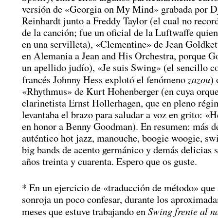
versión de «Georgia on My Mind» grabada por D
Reinhardt junto a Freddy Taylor (el cual no record
de la canción; fue un oficial de la Luftwaffe quien
en una servilleta), «Clementine» de Jean Goldket
en Alemania a Jean and His Orchestra, porque Go
un apellido judío), «Je suis Swing» (el sencillo c
zazou
francés Johnny Hess explotó el fenómeno
) 
«Rhythmus» de Kurt Hohenberger (en cuya orques
clarinetista Ernst Hollerhagen, que en pleno régi
levantaba el brazo para saludar a voz en grito: «H
en honor a Benny Goodman). En resumen: más de
auténtico hot jazz, manouche, boogie woogie, sw
big bands de acento germánico y demás delicias s
años treinta y cuarenta. Espero que os guste.
* En un ejercicio de «traducción de método» que
sonroja un poco confesar, durante los aproximad
Swing frente al n
meses que estuve trabajando en