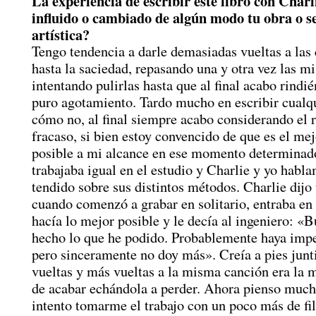
La experiencia de escribir este libro con Charl
influido o cambiado de algún modo tu obra o s
artística?
Tengo tendencia a darle demasiadas vueltas a las
hasta la saciedad, repasando una y otra vez las m
intentando pulirlas hasta que al final acabo rind
puro agotamiento. Tardo mucho en escribir cualqu
cómo no, al final siempre acabo considerando el 
fracaso, si bien estoy convencido de que es el mej
posible a mi alcance en ese momento determinado
trabajaba igual en el estudio y Charlie y yo habl
tendido sobre sus distintos métodos. Charlie dijo
cuando comenzó a grabar en solitario, entraba en 
hacía lo mejor posible y le decía al ingeniero: «
hecho lo que he podido. Probablemente haya impe
pero sinceramente no doy más». Creía a pies junti
vueltas y más vueltas a la misma canción era la
de acabar echándola a perder. Ahora pienso much
intento tomarme el trabajo con un poco más de fil