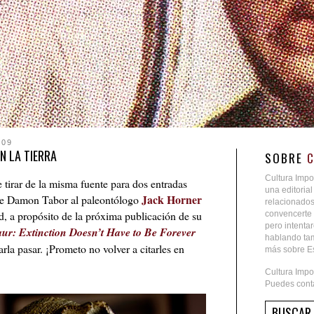
009
 LA TIERRA
SOBRE
Cultura Impo
 tirar de la misma fuente para dos entradas
una editoria
Jack Horner
a de Damon Tabor al paleontólogo
relacionados
d, a propósito de la próxima publicación de su
convencerte 
pero intent
ur: Extinction Doesn’t Have to Be Forever
hablando tam
la pasar. ¡Prometo no volver a citarles en
más sobre Es
Cultura Impo
Puedes conta