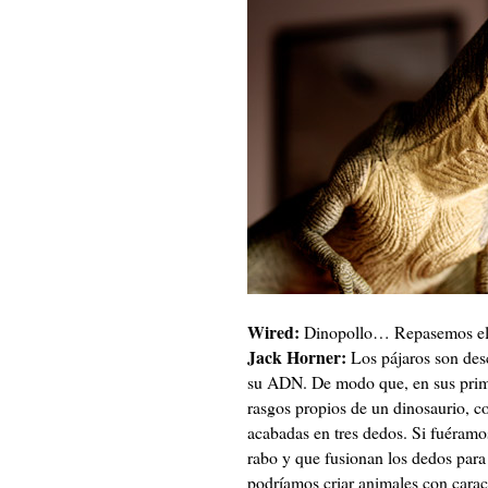
Wired:
Dinopollo… Repasemos el
Jack Horner:
Los pájaros son desc
su ADN. De modo que, en sus prime
rasgos propios de un dinosaurio, co
acabadas en tres dedos. Si fuéramos
rabo y que fusionan los dedos para 
podríamos criar animales con caract