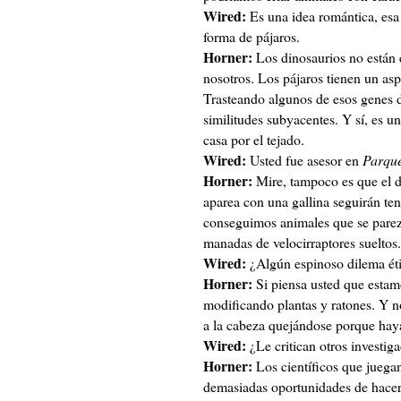
Wired:
Es una idea romántica, esa
forma de pájaros.
Horner:
Los dinosaurios no están e
nosotros. Los pájaros tienen un aspe
Trasteando algunos de esos genes d
similitudes subyacentes. Y sí, es u
casa por el tejado.
Wired:
Usted fue asesor en
Parque
Horner:
Mire, tampoco es que el d
aparea con una gallina seguirán te
conseguimos animales que se parez
manadas de velocirraptores sueltos.
Wired:
¿Algún espinoso dilema ét
Horner:
Si piensa usted que estam
modificando plantas y ratones. Y 
a la cabeza quejándose porque hay
Wired:
¿Le critican otros investig
Horner:
Los científicos que juegan
demasiadas oportunidades de hacer