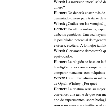
Wired:
La inversión inicial salió d
dinero?
Horner:
No debería costar más de 
demasiado dinero para tratarse de u
Wired:
¿Cuáles son las ventajas? 
Horner:
En última instancia, espe
defectos genéticos. Una vez hayamo
la posibilidad potencial de regener
etcétera, etcétera. A lo mejor tamb
Wired:
Ciertamente demostraría qu
equivocados.
Horner:
La religión se basa en la 
la religión no es como comparar m
comparar manzanas con máquinas d
Wired:
En su libro afirma su inten
de Oprah Winfrey. ¿Por qué?
Horner:
La criatura sería su mejor
convencer a la gente de que son m
tipo de experimentos, sobre biologí
somos un grupo de científicos alo