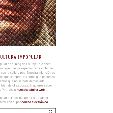
CULTURA IMPOPULAR
pular es el blog de Es Pop Ediciones,
l independiente especializada en temas
 con la cultura pop. Nuestra intención es
de que compres los libros que editamos,
aremos que no se note demasiado
bién de otras cosas. Si quieres saber
 Pop, visita
nuestra página web
.
pular está escrito por Óscar Palmer.
ctar con él por
correo electrónico
.