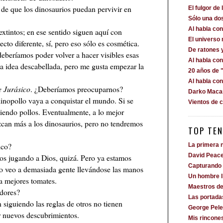
 de que los dinosaurios puedan pervivir en
El fulgor de 
Sólo una dos
Al habla c
xtintos; en ese sentido siguen aquí con
El universo
cto diferente, sí, pero eso sólo es cosmética.
De ratones 
eberíamos poder volver a hacer visibles esas
Al habla co
na idea descabellada, pero me gusta empezar la
20 años de "
Al habla co
 Jurásico
. ¿Deberíamos preocuparnos?
Darko Macan
inopollo vaya a conquistar el mundo. Si se
Vientos de 
niendo pollos. Eventualmente, a lo mejor
can más a los dinosaurios, pero no tendremos
TOP TEN
ico?
La primera n
David Peac
os jugando a Dios, quizá. Pero ya estamos
Capturando 
no veo a demasiada gente llevándose las manos
Un hombre 
a mejores tomates.
Maestros de
adores?
Las portada
 siguiendo las reglas de otros no tienen
George Pele
 nuevos descubrimientos.
Mis rincone