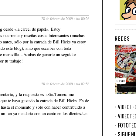
28 de febrero de 2009 a las 00:26
g desde «la cárcel de papel». Estoy
s ocurrente y reseñas cosas interesantes (muchas
REDES
o antes, sólo por la entrada de Bill Hicks ya estoy
do este blog), sino que escribes con toda
 de maravilla…Acabas de ganarte un seguidor
r tu trabajo!
28 de febrero de 2009 a las 02:56
mentario, y la respuesta es «Sí».Tomeu: me
 que te haya gustado la entrada de Bill Hicks. Es de
VIDEOTE
 hasta el momento y sólo con haber contribuido a
 un fan ya me daría con un canto en los dientes.Un
VIDEOTE
FOTOTE
SIGUE N