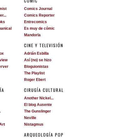
S
CÓMIC
mist
Comics Journal
r...
Comics Reporter
oks
Entrecomics
anical
Es muy de cómic
Mandorla
CINE Y TELEVISIÓN
ox
Adrián Esbilla
view
Así (no) se hizo
erver
Bloguionistas
The Playlist
Roger Ebert
ÍA
CIRUGÍA CULTURAL
Another Nickel...
El blog Ausente
.
The Gunslinger
Neville
Art
Nistagmus
ARQUEOLOGÍA POP