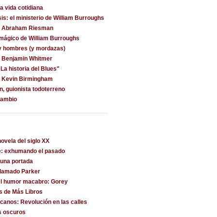
la vida cotidiana
is: el ministerio de William Burroughs
on Abraham Riesman
 mágico de William Burroughs
y hombres (y mordazas)
n Benjamin Whitmer
La historia del Blues"
n Kevin Birmingham
, guionista todoterreno
cambio
ovela del siglo XX
e: exhumando el pasado
una portada
llamado Parker
l humor macabro: Gorey
s de Más Libros
canos: Revolución en las calles
s oscuros