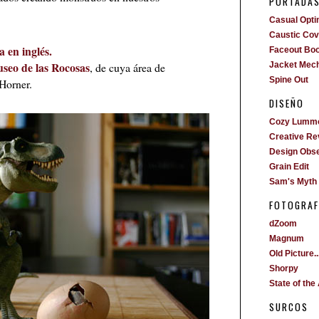
PORTADA
Casual Opti
Caustic Cove
a en inglés.
Faceout Bo
useo de las Rocosas
, de cuya área de
Jacket Mech
Spine Out
Horner.
DISEÑO
Cozy Lumm
Creative Re
Design Obs
Grain Edit
Sam's Myth
FOTOGRAF
dZoom
Magnum
Old Picture..
Shorpy
State of the 
SURCOS