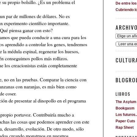
e su propio bolsillo. ¿Es un problema el
De entre lo
Cubriendo l
un par de millones de dólares. No es
n experimento científico importante.
ARCHIV
¿Qué piensa ganar con esto?
ramos que pueda conducir a una cura para los
s aprendido a controlar los genes, tendremos
Leer una e
ar la médula espinal, regenerar los huesos,
ién conseguimos pollos más rollizos.
CULTUR
e los creacionistas están completamente
BLOGROL
fe, no en las pruebas. Comparar la ciencia con
anzanas con naranjas, es más bien como
e coser.
LIBROS
ción de presentar al dinopollo en el programa
The Asylum
Bookgasm
 propio portavoz. Contribuiría mucho a
Los futuros..
uchas las cosas que podemos aprender con este
Paper Cuts
a, desarrollo, evolución. De otro modo, sólo
Rap Sheet
cados creando monstruos en nuestros