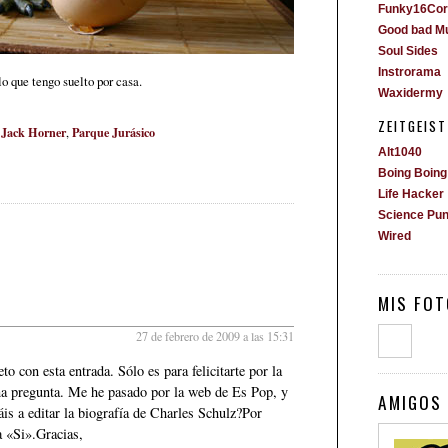
Funky16Cor
Good bad M
Soul Sides
Instrorama
o que tengo suelto por casa.
Waxidermy
ZEITGEIST
Jack Horner
Parque Jurásico
,
,
Alt1040
Boing Boing
Life Hacker
Science Pu
Wired
MIS FOT
27 de febrero de 2009 a las 15:31
to con esta entrada. Sólo es para felicitarte por la
na pregunta. Me he pasado por la web de Es Pop, y
AMIGOS 
áis a editar la biografía de Charles Schulz?Por
a «Si».Gracias,