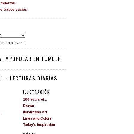
s muertos
os trapos sucios
O
ntrada al azar
A IMPOPULAR EN TUMBLR
L - LECTURAS DIARIAS
ILUSTRACIÓN
100 Years of...
Drawn
.
Illustration Art
Lines and Colors
Today's Inspiration