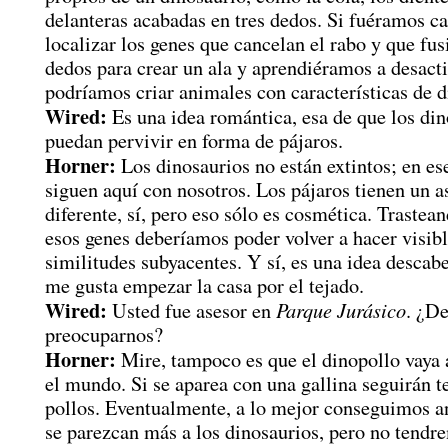
delanteras acabadas en tres dedos. Si fuéramos c
localizar los genes que cancelan el rabo y que fus
dedos para crear un ala y aprendiéramos a desacti
podríamos criar animales con características de d
Wired:
Es una idea romántica, esa de que los din
puedan pervivir en forma de pájaros.
Horner:
Los dinosaurios no están extintos; en es
siguen aquí con nosotros. Los pájaros tienen un a
diferente, sí, pero eso sólo es cosmética. Trastea
esos genes deberíamos poder volver a hacer visibl
similitudes subyacentes. Y sí, es una idea descabe
me gusta empezar la casa por el tejado.
Wired:
Parque Jurásico
Usted fue asesor en
. ¿D
preocuparnos?
Horner:
Mire, tampoco es que el dinopollo vaya 
el mundo. Si se aparea con una gallina seguirán 
pollos. Eventualmente, a lo mejor conseguimos a
se parezcan más a los dinosaurios, pero no tend