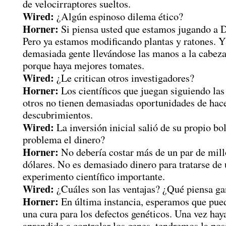
de velocirraptores sueltos.
Wired:
¿Algún espinoso dilema ético?
Horner:
Si piensa usted que estamos jugando a D
Pero ya estamos modificando plantas y ratones. Y
demasiada gente llevándose las manos a la cabez
porque haya mejores tomates.
Wired:
¿Le critican otros investigadores?
Horner:
Los científicos que juegan siguiendo las
otros no tienen demasiadas oportunidades de hac
descubrimientos.
Wired:
La inversión inicial salió de su propio bol
problema el dinero?
Horner:
No debería costar más de un par de mill
dólares. No es demasiado dinero para tratarse de
experimento científico importante.
Wired:
¿Cuáles son las ventajas? ¿Qué piensa ga
Horner:
En última instancia, esperamos que pue
una cura para los defectos genéticos. Una vez ha
aprendido a controlar los genes, tendremos la pos