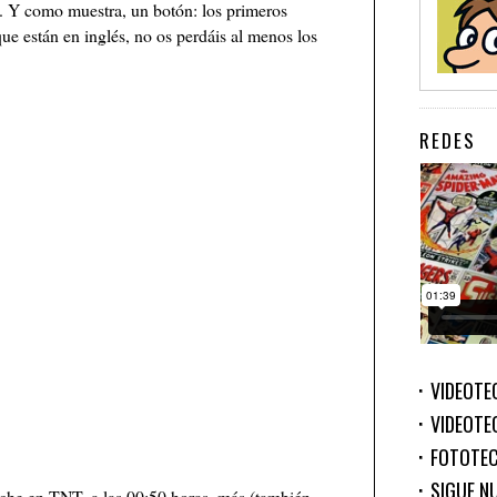
n. Y como muestra, un botón: los primeros
ue están en inglés, no os perdáis al menos los
REDES
VIDEOTE
VIDEOTE
FOTOTE
SIGUE N
noche en TNT, a las 00:50 horas, más (también