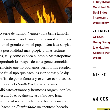
Funky16Cor
Good bad M
Soul Sides
Instrorama
Waxidermy
ZEITGEIST
mo serie de humor,
Frankenhole
brilla también
Alt1040
una maravillosa técnica de stop-motion que da
Boing Boing
al en el gremio como el papel. Una idea surgida
Life Hacker
na personalidad muy propia y unas texturas
Science Pu
es, tal y como explica el propio Stamatopoulos
Wired
reproducir los rasgos de tanta gente conocida,
rincipio que no podíamos permitirnos esculpir
 fui al tipo que hace las marionetas y le dije:
MIS FOT
afías de gente famosa y envolver con ellas las
un poco a lo
South Park
, sólo que más
olló estos extraños y hermosos origami con los
 resultado es realmente asombroso». Esta
AMIGOS 
s cuidados diseños tanto de los personajes
e hacen de
Frankenhole
un apetitoso bocado