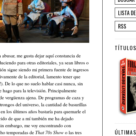
LISTA D
RSS
TÍTULOS
n abusar, me gusta dejar aquí constancia de
uciendo para otras editoriales, ya sean libros o
ción sigue siendo mi primera fuente de ingresos
ivamente de la editorial, lamento tener que
). De lo que no suelo hablar casi nunca, sin
 hago para la televisión. Principalmente
de vergüenza ajena. De programas de caza y
rongos del universo, la cantidad de basurillas
en los últimos años bastaría para quemarle el
ncido de que a mí también me ha dejado
sin embargo, me voy encontrando con
ÚLTIMA
ocho temporadas de
That 70s Show
o las tres