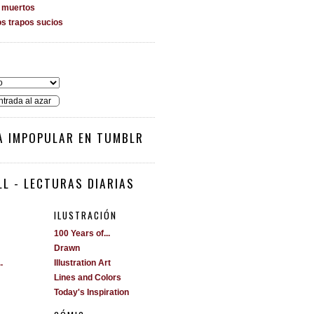
s muertos
os trapos sucios
O
ntrada al azar
A IMPOPULAR EN TUMBLR
L - LECTURAS DIARIAS
ILUSTRACIÓN
100 Years of...
Drawn
.
Illustration Art
Lines and Colors
Today's Inspiration