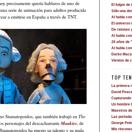
hoy precisamente quería hablaros de uno de
El fulgor de 
 una serie de animación para adultos producida
Sólo una dos
ar a emitirse en España a través de TNT.
Al habla c
El universo
De ratones 
Al habla co
20 años de "
Al habla co
Darko Macan
Vientos de 
TOP TEN
La primera n
David Peac
Capturando 
Un hombre 
Maestros de
no Stamatopoulos, que también trabajó en
The
Las portada
los personajes del descacharrante
Maakies
, de
George Pele
 Stamatopoulos ha puesto su talento y su mala
Mis rincone