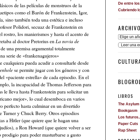
De entre lo
lásicos de las películas de monstruos de la
Cubriendo l
uetipos como el Barón de Frankenstein, Igor,
la, sino también toda una estética e incluso
rofesor Polidori, secuaz de Frankenstein en
ARCHIV
el rostro, los manierismos y hasta el acento de
retaba al doctor Pretorius en
La novia de
Leer una e
 de una premisa argumental totalmente
na serie de «frankenagujeros»
CULTUR
 cualquiera pueda acudir a consultarle desde
enhole
se permite jugar con los géneros y con
del «paciente estrella» de cada episodio. En el
BLOGROL
mplo, la incapacidad de Thomas Jefferson para
s le lleva hasta Frankenstein para solicitar un
LIBROS
ricano mejor», lo cual desemboca en varios
The Asylum
o perfecto hasta culminar en un divertido
Bookgasm
 Turner y Chuck Berry. Otros episodios
Los futuros..
as a Hitler (que quiere que le hagan una
Paper Cuts
 judíos), a Ron Howard (que quiere volver a ser
Rap Sheet
 prodigio para poder masturbarse a gusto