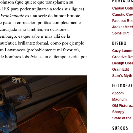
PORTADA
Johnson (que quiere que transplanten su
 JFK para poder trajinarse a todos sus ligues).
Casual Opti
:
Frankenhole
es una serie de humor brutote,
Caustic Cove
Faceout Bo
 pasa la corrección política completamente
Jacket Mech
 carcajada sino también, en ocasiones,
Spine Out
embargo, es que sabe ir más allá de la
auténtica brillantez formal, como por ejemplo
DISEÑO
bre Lawrence» (probablemente mi favorito),
Cozy Lumm
de hombres lobo/viajes en el tiempo escrita por
Creative Re
Design Obs
Grain Edit
Sam's Myth
FOTOGRAF
dZoom
Magnum
Old Picture..
Shorpy
State of the 
SURCOS