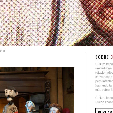
010
SOBRE
Cultura Impo
una editoria
relacionados
convencerte 
pero intent
hablando tam
más sobre Es
Cultura Impo
Puedes conta