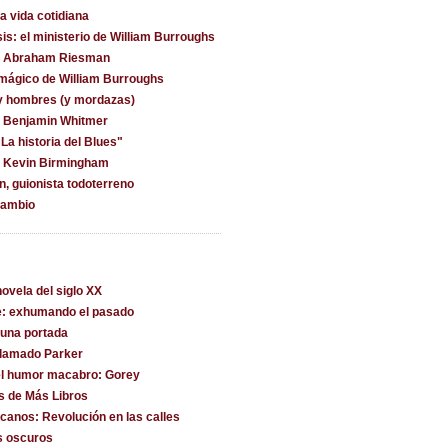
la vida cotidiana
is: el ministerio de William Burroughs
on Abraham Riesman
 mágico de William Burroughs
y hombres (y mordazas)
n Benjamin Whitmer
La historia del Blues"
n Kevin Birmingham
, guionista todoterreno
cambio
ovela del siglo XX
e: exhumando el pasado
una portada
llamado Parker
l humor macabro: Gorey
s de Más Libros
canos: Revolución en las calles
s oscuros