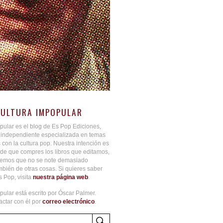
CULTURA IMPOPULAR
pular es el blog de Es Pop Ediciones,
l independiente especializada en temas
 con la cultura pop. Nuestra intención es
de que compres los libros que editamos,
aremos que no se note demasiado
bién de otras cosas. Si quieres saber
 Pop, visita
nuestra página web
.
pular está escrito por Óscar Palmer.
ctar con él por
correo electrónico
.