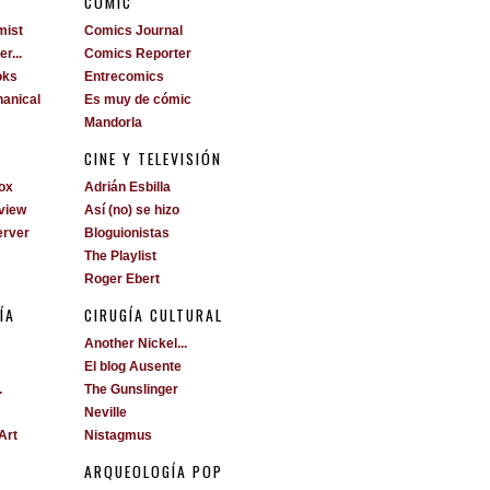
S
CÓMIC
mist
Comics Journal
r...
Comics Reporter
oks
Entrecomics
anical
Es muy de cómic
Mandorla
CINE Y TELEVISIÓN
ox
Adrián Esbilla
view
Así (no) se hizo
erver
Bloguionistas
The Playlist
Roger Ebert
ÍA
CIRUGÍA CULTURAL
Another Nickel...
El blog Ausente
.
The Gunslinger
Neville
Art
Nistagmus
ARQUEOLOGÍA POP