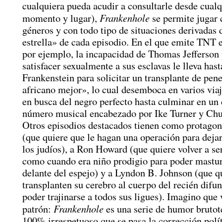
cualquiera pueda acudir a consultarle desde cualq
Frankenhole
momento y lugar),
se permite jugar 
géneros y con todo tipo de situaciones derivadas 
estrella» de cada episodio. En el que emite TNT 
por ejemplo, la incapacidad de Thomas Jefferson
satisfacer sexualmente a sus esclavas le lleva hast
Frankenstein para solicitar un transplante de pe
africano mejor», lo cual desemboca en varios via
en busca del negro perfecto hasta culminar en un 
número musical encabezado por Ike Turner y Chu
Otros episodios destacados tienen como protagoni
(que quiere que le hagan una operación para dejar
los judíos), a Ron Howard (que quiere volver a ser
como cuando era niño prodigio para poder mastur
delante del espejo) y a Lyndon B. Johnson (que q
transplanten su cerebro al cuerpo del recién difu
poder trajinarse a todos sus ligues). Imagino que 
Frankenhole
patrón:
es una serie de humor brutot
100% irrespetuoso que se pasa la corrección polí