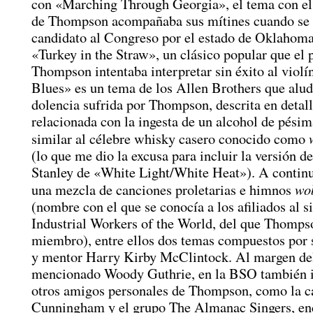
con «Marching Through Georgia», el tema con el
de Thompson acompañaba sus mítines cuando se 
candidato al Congreso por el estado de Oklahoma
«Turkey in the Straw», un clásico popular que el 
Thompson intentaba interpretar sin éxito al violí
Blues» es un tema de los Allen Brothers que alud
dolencia sufrida por Thompson, descrita en detalle
relacionada con la ingesta de un alcohol de pésim
similar al célebre whisky casero conocido como
(lo que me dio la excusa para incluir la versión d
Stanley de «White Light/White Heat»). A contin
wo
una mezcla de canciones proletarias e himnos
(nombre con el que se conocía a los afiliados al s
Industrial Workers of the World, del que Thomps
miembro), entre ellos dos temas compuestos por
y mentor Harry Kirby McClintock. Al margen de
mencionado Woody Guthrie, en la BSO también i
otros amigos personales de Thompson, como la c
Cunningham y el grupo The Almanac Singers, en