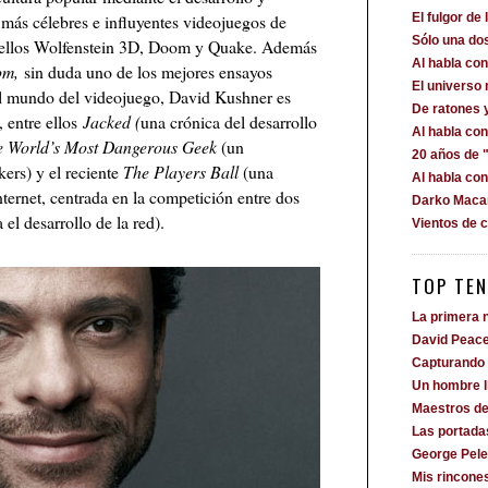
 más célebres e influyentes videojuegos de
El fulgor de 
Sólo una dos
e ellos Wolfenstein 3D, Doom y Quake. Además
Al habla c
om,
sin duda uno de los mejores ensayos
El universo
 el mundo del videojuego, David Kushner es
De ratones 
, entre ellos
Jacked (
una crónica del desarrollo
Al habla co
e World’s Most Dangerous Geek
(un
20 años de "
kers) y el reciente
The Players Ball
(una
Al habla co
ternet, centrada en la competición entre dos
Darko Macan
l desarrollo de la red).
Vientos de 
TOP TEN
La primera n
David Peac
Capturando 
Un hombre 
Maestros de
Las portada
George Pele
Mis rincone