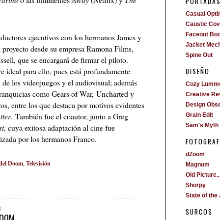
PORTADA
Casual Opti
Caustic Cove
Faceout Bo
ductores ejecutivos con los hermanos James y
Jacket Mech
l proyecto desde su empresa Ramona Films,
Spine Out
ssell, que se encargará de firmar el piloto.
e ideal para ello, pues está profundamente
DISEÑO
 de los videojuegos y el audiovisual; además
Cozy Lumm
franquicias como Gears of War, Uncharted y
Creative Re
bros, entre los que destaca por motivos evidentes
Design Obs
tter
. También fue el coautor, junto a Greg
Grain Edit
Sam's Myth
st
, cuya exitosa adaptación al cine fue
izada por los hermanos Franco.
FOTOGRAF
dZoom
del Doom
Televisión
,
Magnum
Old Picture..
Shorpy
State of the 
8
SURCOS
DOOM