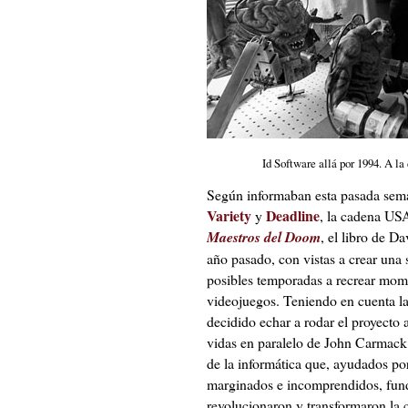
Id Software allá por 1994. A l
Según informaban esta pasada seman
Variety
Deadline
y
, la cadena US
Maestros del Doom
, el libro de 
año pasado, con vistas a crear una 
posibles temporadas a recrear mome
videojuegos. Teniendo en cuenta la
decidido echar a rodar el proyecto 
vidas en paralelo de John Carmack
de la informática que, ayudados p
marginados e incomprendidos, fund
revolucionaron y transformaron la c