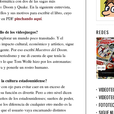
nformática con dos de las sagas más
o: Doom y Quake. En la siguiente entrevista,
llos y sus motivos para escribir el libro, cuyo
pinchando aquí
ar en PDF
.
REDES
llo de los videojuegos?
xplorar un mundo poco transitado. Y el
u impacto cultural, económico y artístico, sigue
gente. Por eso escribí
Maestros del Doom
.
periodismo y me di cuenta de que tenía la
rs
lo que Tom Wolfe hizo por los astronautas:
iva y ponerle un rostro humano.
 la cultura estadounidense?
con ojo para evitar caer en un exceso de
VIDEOTE
 su función es divertir. Pero a otro nivel dicen
VIDEOTE
eños de los estadounidenses; sueños de poder,
e los diferencia de cualquier otro medio es la
FOTOTE
n que el usuario vaya encarnando distintos
SIGUE N