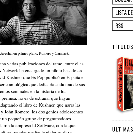
LISTA D
RSS
TÍTULOS
a derecha, en primer plano, Romero y Carmack.
a varias publicaciones del ramo, entre ellas
A Network ha encargado un piloto basado en
David Kushner que Es Pop publicó en España el
serie antológica que dedicaría cada una de sus
ntos seminales en la historia de los
 premisa, no es de extrañar que hayan
adaptando el libro de Kushner, que narra las
 y John Romero, los dos genios adolescentes
or un pequeño grupo de programadores
aron la empresa Id Software, con la que
ÚLTIMA
ultura popular mediante el desarrollo y