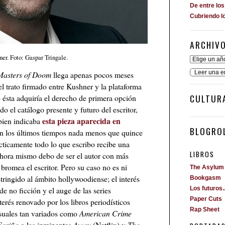
De entre lo
Cubriendo l
ARCHIV
er. Foto: Gaspar Tringale.
Leer una e
Masters of Doom
llega apenas pocos meses
l trato firmado entre Kushner y la plataforma
CULTUR
 ésta adquiría el derecho de primera opción
o el catálogo presente y futuro del escritor,
esta pieza aparecida en
bien indicaba
BLOGROL
n los últimos tiempos nada menos que quince
ácticamente todo lo que escribo recibe una
LIBROS
ahora mismo debo de ser el autor con más
romea el escritor. Pero su caso no es ni
The Asylum
ringido al ámbito hollywoodiense; el interés
Bookgasm
de no ficción y el auge de las series
Los futuros..
Paper Cuts
erés renovado por los libros periodísticos
Rap Sheet
suales tan variados como
American Crime
Fariña
o las inminentes
Away
(Netflix) y
The