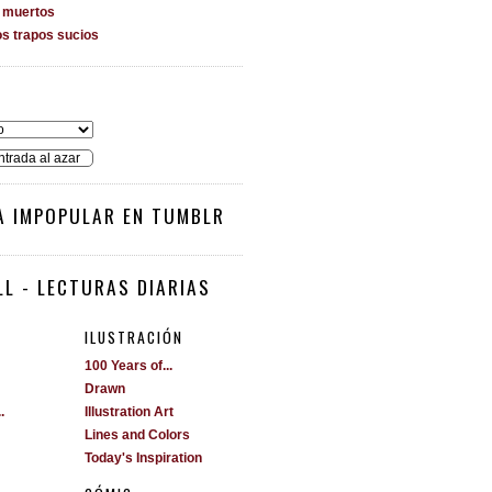
s muertos
os trapos sucios
O
ntrada al azar
A IMPOPULAR EN TUMBLR
L - LECTURAS DIARIAS
ILUSTRACIÓN
100 Years of...
Drawn
.
Illustration Art
Lines and Colors
Today's Inspiration