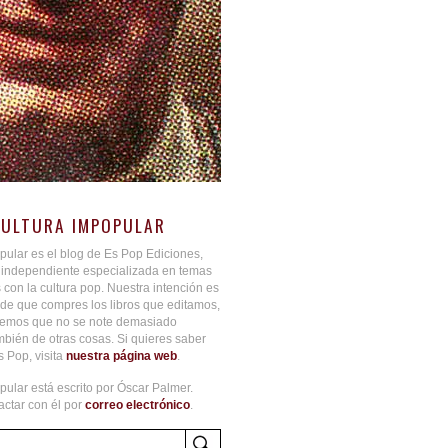
CULTURA IMPOPULAR
pular es el blog de Es Pop Ediciones,
l independiente especializada en temas
 con la cultura pop. Nuestra intención es
de que compres los libros que editamos,
aremos que no se note demasiado
bién de otras cosas. Si quieres saber
 Pop, visita
nuestra página web
.
pular está escrito por Óscar Palmer.
ctar con él por
correo electrónico
.