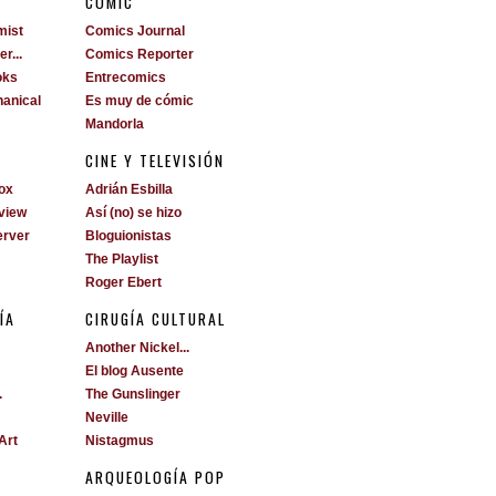
S
CÓMIC
mist
Comics Journal
r...
Comics Reporter
oks
Entrecomics
anical
Es muy de cómic
Mandorla
CINE Y TELEVISIÓN
ox
Adrián Esbilla
view
Así (no) se hizo
erver
Bloguionistas
The Playlist
Roger Ebert
ÍA
CIRUGÍA CULTURAL
Another Nickel...
El blog Ausente
.
The Gunslinger
Neville
Art
Nistagmus
ARQUEOLOGÍA POP