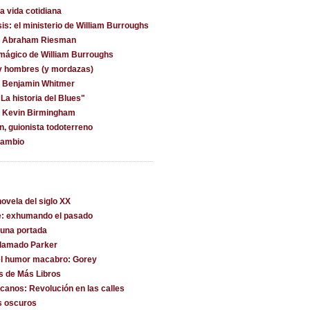
la vida cotidiana
is: el ministerio de William Burroughs
on Abraham Riesman
 mágico de William Burroughs
y hombres (y mordazas)
n Benjamin Whitmer
La historia del Blues"
n Kevin Birmingham
, guionista todoterreno
cambio
ovela del siglo XX
e: exhumando el pasado
una portada
llamado Parker
l humor macabro: Gorey
s de Más Libros
canos: Revolución en las calles
s oscuros