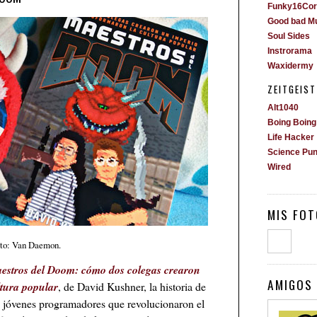
Funky16Cor
Good bad M
Soul Sides
Instrorama
Waxidermy
ZEITGEIST
Alt1040
Boing Boing
Life Hacker
Science Pu
Wired
MIS FOT
to: Van Daemon.
estros del Doom: cómo dos colegas crearon
AMIGOS 
ltura popular
, de David Kushner, la historia de
jóvenes programadores que revolucionaron el