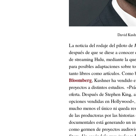
David Kushn
La noticia del rodaje del piloto de
después de que se diese a conocer e
de streaming Hulu, mediante la que
para posibles adaptaciones sobre tod
tanto libros como artículos. Como 
Bloomberg
, Kushner ha vendido e
proyectos a distintos estudios. «Pr
oferta. Después de Stephen King, 
opciones vendidas en Hollywood», b
mucho menos el único ni queda rest
de las productoras por las historias 
documentales está generando un int
como germen de proyectos audiovi
Story
,
Un escándalo muy ingles
y