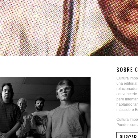
9
SOBRE
Cultura Impo
una editoria
relacionados
convencerte 
pero intent
hablando tam
más sobre Es
Cultura Impo
Puedes conta