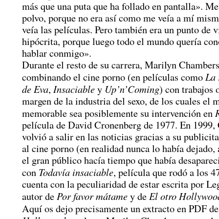
más que una puta que ha follado en pantalla». M
polvo, porque no era así como me veía a mí mis
veía las películas. Pero también era un punto de 
hipócrita, porque luego todo el mundo quería co
hablar conmigo».
Durante el resto de su carrera, Marilyn Chambers
La 
combinando el cine porno (en películas como
de Eva
Insaciable
Up’n’Coming
,
y
) con trabajos 
margen de la industria del sexo, de los cuales el 
memorable sea posiblemente su intervención en
película de David Cronenberg de 1977. En 1999
volvió a salir en las noticias gracias a su publici
al cine porno (en realidad nunca lo había dejado,
el gran público hacía tiempo que había desaparec
Todavía insaciable
con
, película que rodó a los 4
cuenta con la peculiaridad de estar escrita por L
Por favor mátame
El otro Hollywoo
autor de
y de
Aquí os dejo precisamente un extracto en PDF d