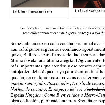
Dos portadas que me encantan, diseñadas por Henry Sene
reedición norteamericana de
Super Cannes
y
La isla d
Semejante cierre no daba cancha para muchas esp
aun así algunos seguíamos confiando egoístament
quizá, Ballard sacara fuerzas de flaqueza para da
última novela, una última alegría. Lógicamente, t
más importantes que atender, y ese remoto capric
antojadizo deberá quedar ya para siempre insatis
quedan, en cualquier caso, novelas de referencia
mundo sumergido
Rascacielos
La isla de cemen
,
,
Noches de cocaína
El imperio del sol
,
o
la todaví
Kingdom Come
Bienvenidos a Metro-Cen
España
obra de ficción, publicada en Gran Bretaña en se