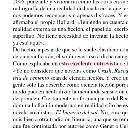
2006, punzante y visionaria como las otras en su 
radiografía de una realidad dislocada en la que, 
nos podemos reconocer sin apenas disfraces. Y e
afirmaba el propio Ballard, «Teniendo en cuenta 
realidad externa es una ficción, el papel del escrit
superfluo. No tiene necesidad de inventar la ficci
ya está aquí».
De hecho, a pesar de que se le suele clasificar c
de ciencia ficción, él solía resistirse a dicha cate
en esta excelente entrevista
Como explicaba
de 
Crash
Rasca
«Yo no considero que novelas como
,
isla de cemento
sean de ciencia ficción. Y creo 
gente sólo las describe como ciencia ficción porq
modo pueden neutralizar la incómoda sensación 
desprenden. Ciertamente no forman parte del Re
domina la ficción moderna; en realidad sólo he es
El Imperio del sol
novela «realista»:
. No, creo q
más bien a otra tradición literaria, una que se re
que fue continuada por autores como Genet o Cel