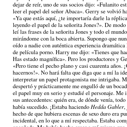
dejar de reír, uno de sus socios dijo: «Fulanito es
leer el papel del señor Abaca». Gerry se volvió ha
«Ya que estás aquí, ¿te importaría darle la réplica
leyendo el papel de la señorita Jones?». De modo
leí las frases de la señorita Jones y todo el mund
mirándome con la boca abierta. Supongo que nun
oído a nadie con auténtica experiencia dramática 
de película porno. Harry me dijo: «Tienes que hac
Has estado magnífica». Pero los productores y Ge
«Pero tiene el pecho plano y casi cuarenta años. 
hacernos!». No hará falta que diga que a mí la id
interpretar un papel protagonista me intrigaba. M
despertó y prácticamente me engulló de un boca
el papel muy en serio y estudié el personaje. Me 
sus antecedentes: quién era, de dónde venía, todo 
Hedda Gabler
había sucedido. ¡Estaba haciendo
,
hecho de que hubiera escenas de sexo duro era p
incidental, en lo que a mí respectaba. Estaba co