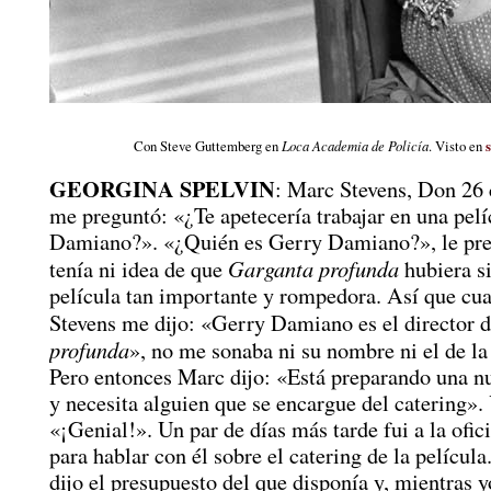
Con Steve Guttemberg en
Loca Academia de Policía
. Visto en
GEORGINA SPELVIN
: Marc Stevens, Don 26 
me preguntó: «¿Te apetecería trabajar en una pel
Damiano?». «¿Quién es Gerry Damiano?», le pr
Garganta profunda
tenía ni idea de que
hubiera s
película tan importante y rompedora. Así que c
Stevens me dijo: «Gerry Damiano es el director 
profunda
», no me sonaba ni su nombre ni el de la 
Pero entonces Marc dijo: «Está preparando una nu
y necesita alguien que se encargue del catering». 
«¡Genial!». Un par de días más tarde fui a la ofi
para hablar con él sobre el catering de la pelícu
dijo el presupuesto del que disponía y, mientras y