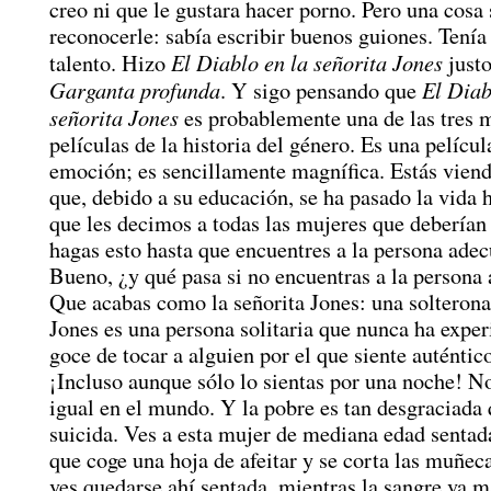
creo ni que le gustara hacer porno. Pero una cosa 
reconocerle: sabía escribir buenos guiones. Tení
El Diablo en la señorita Jones
talento. Hizo
justo
Garganta profunda
El Diab
. Y sigo pensando que
señorita Jones
es probablemente una de las tres 
películas de la historia del género. Es una películ
emoción; es sencillamente magnífica. Estás vien
que, debido a su educación, se ha pasado la vida 
que les decimos a todas las mujeres que deberían
hagas esto hasta que encuentres a la persona ade
Bueno, ¿y qué pasa si no encuentras a la persona
Que acabas como la señorita Jones: una solterona
Jones es una persona solitaria que nunca ha expe
goce de tocar a alguien por el que siente auténtic
¡Incluso aunque sólo lo sientas por una noche! N
igual en el mundo. Y la pobre es tan desgraciada 
suicida. Ves a esta mujer de mediana edad sentad
que coge una hoja de afeitar y se corta las muñec
ves quedarse ahí sentada, mientras la sangre va 