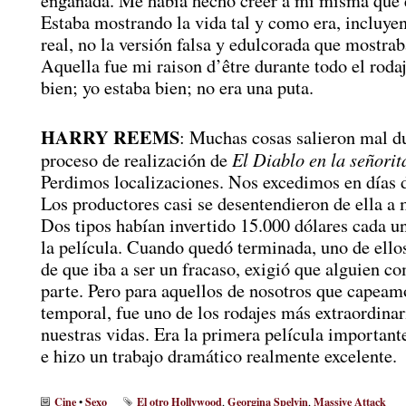
engañada. Me había hecho creer a mí misma que e
Estaba mostrando la vida tal y como era, incluyen
real, no la versión falsa y edulcorada que mostr
Aquella fue mi raison d’être durante todo el roda
bien; yo estaba bien; no era una puta.
HARRY REEMS
: Muchas cosas salieron mal du
El Diablo en la señorit
proceso de realización de
Perdimos localizaciones. Nos excedimos en días d
Los productores casi se desentendieron de ella a 
Dos tipos habían invertido 15.000 dólares cada u
la película. Cuando quedó terminada, uno de ello
de que iba a ser un fracaso, exigió que alguien c
parte. Pero para aquellos de nosotros que capeam
temporal, fue uno de los rodajes más extraordinar
nuestras vidas. Era la primera película importan
e hizo un trabajo dramático realmente excelente.
Cine
Sexo
El otro Hollywood
Georgina Spelvin
Massive Attack
•
,
,