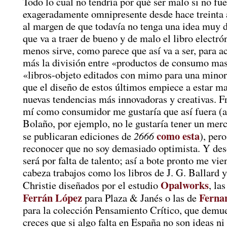
Todo lo cual no tendría por qué ser malo si no fue
exageradamente omnipresente desde hace treinta a
al margen de que todavía no tenga una idea muy d
que va a traer de bueno y de malo el libro electrón
menos sirve, como parece que así va a ser, para a
más la división entre «productos de consumo ma
«libros-objeto editados con mimo para una minor
que el diseño de estos últimos empiece a estar m
nuevas tendencias más innovadoras y creativas. F
mí como consumidor me gustaría que así fuera (a
Bolaño, por ejemplo, no le gustaría tener un mer
como esta
2666
se publicaran ediciones de
), per
reconocer que no soy demasiado optimista. Y des
será por falta de talento; así a bote pronto me vie
cabeza trabajos como los libros de J. G. Ballard 
Opalworks
Christie diseñados por el estudio
, la
Ferrán López
Ferna
para Plaza & Janés o las de
para la colección Pensamiento Crítico, que demu
creces que si algo falta en España no son ideas n