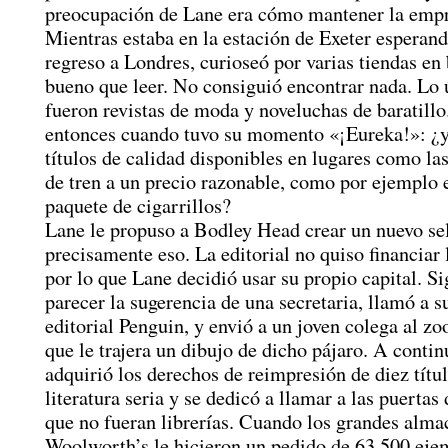
preocupación de Lane era cómo mantener la empre
Mientras estaba en la estación de Exeter esperand
regreso a Londres, curioseó por varias tiendas en
bueno que leer. No consiguió encontrar nada. Lo 
fueron revistas de moda y noveluchas de baratillo
entonces cuando tuvo su momento «¡Eureka!»: ¿y
títulos de calidad disponibles en lugares como la
de tren a un precio razonable, como por ejemplo 
paquete de cigarrillos?
Lane le propuso a Bodley Head crear un nuevo sel
precisamente eso. La editorial no quiso financiar
por lo que Lane decidió usar su propio capital. S
parecer la sugerencia de una secretaria, llamó a s
editorial Penguin, y envió a un joven colega al zo
que le trajera un dibujo de dicho pájaro. A conti
adquirió los derechos de reimpresión de diez títu
literatura seria y se dedicó a llamar a las puertas
que no fueran librerías. Cuando los grandes alma
Woolworth’s le hicieron un pedido de 63.500 eje