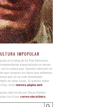
CULTURA IMPOPULAR
pular es el blog de Es Pop Ediciones,
l independiente especializada en temas
 con la cultura pop. Nuestra intención es
de que compres los libros que editamos,
aremos que no se note demasiado
bién de otras cosas. Si quieres saber
 Pop, visita
nuestra página web
.
pular está escrito por Óscar Palmer.
ctar con él por
correo electrónico
.