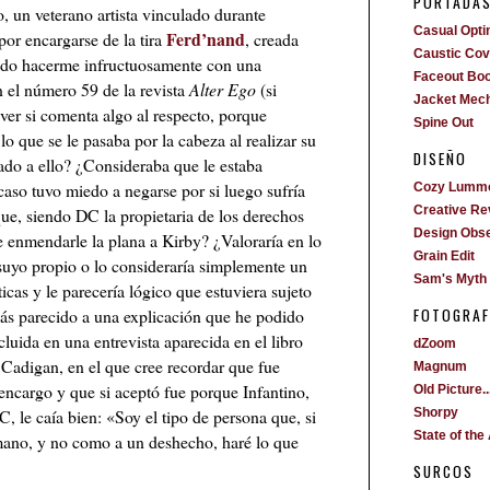
PORTADA
, un veterano artista vinculado durante
Casual Opti
Ferd’nand
or encargarse de la tira
, creada
Caustic Cove
ado hacerme infructuosamente con una
Faceout Bo
n el número 59 de la revista
Alter Ego
(si
Jacket Mech
 ver si comenta algo al respecto, porque
Spine Out
lo que se le pasaba por la cabeza al realizar su
DISEÑO
gado a ello? ¿Consideraba que le estaba
caso tuvo miedo a negarse por si luego sufría
Cozy Lumm
Creative Re
que, siendo DC la propietaria de los derechos
Design Obs
de enmendarle la plana a Kirby? ¿Valoraría en lo
Grain Edit
 suyo propio o lo consideraría simplemente un
Sam's Myth
ticas y le parecería lógico que estuviera sujeto
FOTOGRAF
más parecido a una explicación que he podido
cluida en una entrevista aparecida en el libro
dZoom
 Cadigan, en el que cree recordar que fue
Magnum
encargo y que si aceptó fue porque Infantino,
Old Picture..
C, le caía bien: «Soy el tipo de persona que, si
Shorpy
State of the 
mano, y no como a un deshecho, haré lo que
SURCOS