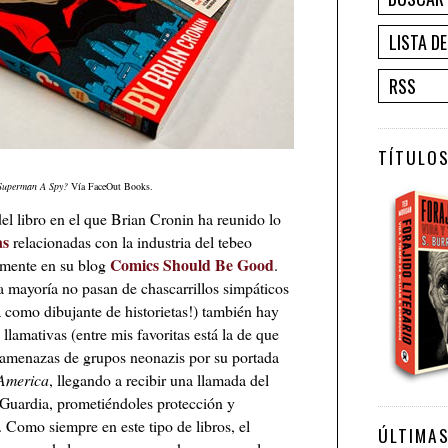
LISTA D
RSS
TÍTULOS
Superman A Spy?
Vía FaceOut Books.
 del libro en el que Brian Cronin ha reunido lo
as
relacionadas con la industria del tebeo
Comics Should Be Good
lmente en su blog
.
a mayoría no pasan de chascarrillos simpáticos
como dibujante de historietas!) también hay
llamativas (entre mis favoritas está la de que
 amenazas de grupos neonazis por su portada
America
, llegando a recibir una llamada del
aGuardia, prometiéndoles protección y
 Como siempre en este tipo de libros, el
ÚLTIMA