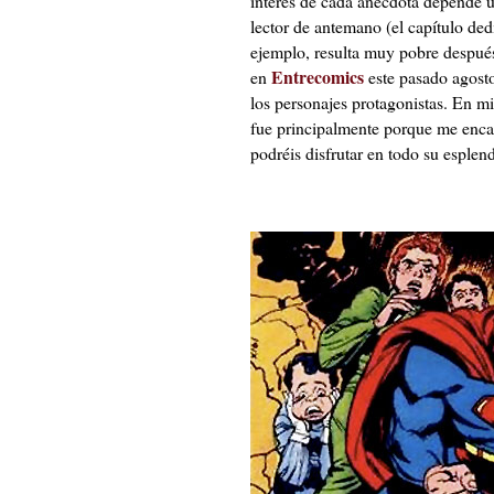
interés de cada anécdota depende 
lector de antemano (el capítulo ded
ejemplo, resulta muy pobre después 
Entrecomics
en
este pasado agosto
los personajes protagonistas. En mi
fue principalmente porque me enca
podréis disfrutar en todo su esplen