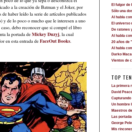
un poco de lo que ya sepa o desconozca el
El fulgor de 
icado a la creación de Batman y el Joker, por
Sólo una dos
de haber leído la serie de artículos publicados
Al habla c
) y de lo poco o mucho que le interesen a uno
El universo
 caso, debo reconocer que si compré el libro
De ratones 
Mickey Duzyj
nta la portada de
, la cual
Al habla co
FaceOut Books
dor en esta entrada de
.
20 años de "
Al habla co
Darko Macan
Vientos de 
TOP TEN
La primera n
David Peac
Capturando 
Un hombre 
Maestros de
Las portada
George Pele
Mis rincone