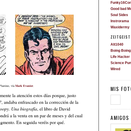
Funky16Cor
Good bad M
Soul Sides
Instrorama
Waxidermy
ZEITGEIST
Alt1040
Boing Boing
Life Hacker
Science Pu
Wired
Plastino, vía
Mark Evanier
.
MIS FOT
mente la atención estos días porque, justo
?
, andaba enfrascado en la corrección de la
noopy. Una biografía
, el libro de David
drá a la venta en un par de meses y del cual
AMIGOS 
agmento. En seguida veréis por qué.