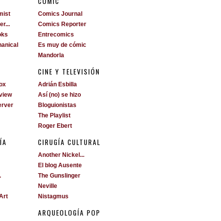
S
CÓMIC
mist
Comics Journal
r...
Comics Reporter
oks
Entrecomics
anical
Es muy de cómic
Mandorla
CINE Y TELEVISIÓN
ox
Adrián Esbilla
view
Así (no) se hizo
erver
Bloguionistas
The Playlist
Roger Ebert
ÍA
CIRUGÍA CULTURAL
Another Nickel...
El blog Ausente
.
The Gunslinger
Neville
Art
Nistagmus
ARQUEOLOGÍA POP