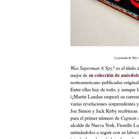
La portada de
Was 
Was Superman A Spy?
es el título
su colección de anécdot
mejor de
norteamericano publicadas origina
Entre ellas hay de todo, y aunque l
(¡Martin Landau empezó su carrera 
varias revelaciones sorprendentes y 
Joe Simon y Jack Kirby recibieran
para el primer número de
Captain 
alcalde de Nueva York, Fiorello L
animándolos a seguir con su labor).