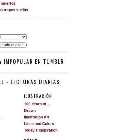
s muertos
os trapos sucios
O
ntrada al azar
A IMPOPULAR EN TUMBLR
L - LECTURAS DIARIAS
ILUSTRACIÓN
100 Years of...
Drawn
.
Illustration Art
Lines and Colors
Today's Inspiration