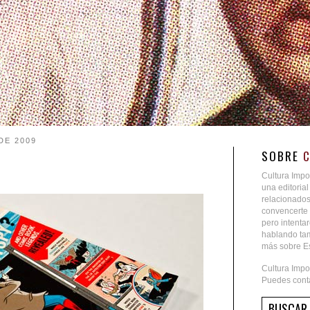
DE 2009
SOBRE
Cultura Impo
una editoria
relacionados
convencerte 
pero intent
hablando tam
más sobre Es
Cultura Impo
Puedes conta