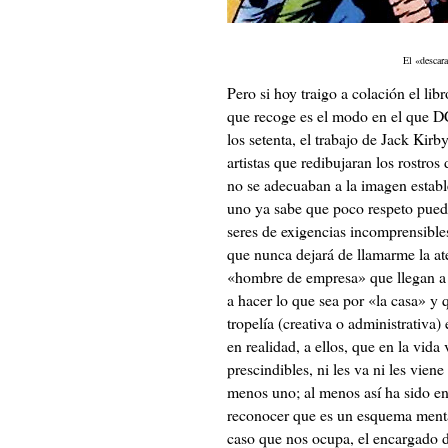
El «descar
Pero si hoy traigo a colación el li
que recoge es el modo en el que DC
los setenta, el trabajo de Jack Kirb
artistas que redibujaran los rostr
no se adecuaban a la imagen establ
uno ya sabe que poco respeto puede
seres de exigencias incomprensibles
que nunca dejará de llamarme la at
«hombre de empresa» que llegan a t
a hacer lo que sea por «la casa» y q
tropelía (creativa o administrativ
en realidad, a ellos, que en la vida
prescindibles, ni les va ni les vien
menos uno; al menos así ha sido en
reconocer que es un esquema mental
caso que nos ocupa, el encargado 