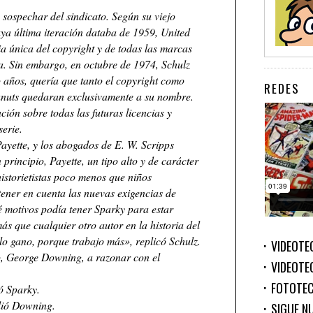
 sospechar del sindicato. Según su viejo
ya última iteración databa de 1959, United
ia única del copyright y de todas las marcas
ra. Sin embargo, en octubre de 1974, Schulz
o años, quería que tanto el copyright como
REDES
anuts quedaran exclusivamente a su nombre.
ón sobre todas las futuras licencias y
serie.
ayette, y los abogados de E. W. Scripps
rincipio, Payette, un tipo alto y de carácter
historietistas poco menos que niños
ener en cuenta las nuevas exigencias de
 motivos podía tener Sparky para estar
 que cualquier otro autor en la historia del
lo gano, porque trabajo más», replicó Schulz.
VIDEOTE
io, George Downing, a razonar con el
VIDEOTE
FOTOTE
 Sparky.
dió Downing.
SIGUE N