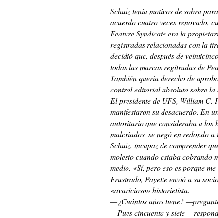
Schulz tenía motivos de sobra para
acuerdo cuatro veces renovado, cu
Feature Syndicate era la propietar
registradas relacionadas con la ti
decidió que, después de veinticinc
todas las marcas regitradas de Pe
También quería derecho de aprobaci
control editorial absoluto sobre la 
El presidente de UFS, William C. P
manifestaron su desacuerdo. En un p
autoritario que consideraba a los 
malcriados, se negó en redondo a t
Schulz, incapaz de comprender qué
molesto cuando estaba cobrando más
medio. «Sí, pero eso es porque me 
Frustrado, Payette envió a su soc
«avaricioso» historietista.
—¿Cuántos años tiene? —preguntó
—Pues cincuenta y siete —respon