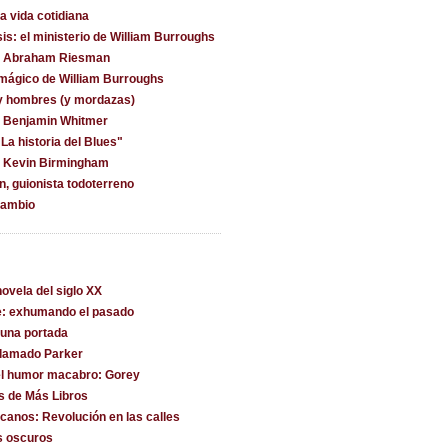
la vida cotidiana
is: el ministerio de William Burroughs
on Abraham Riesman
 mágico de William Burroughs
y hombres (y mordazas)
n Benjamin Whitmer
La historia del Blues"
n Kevin Birmingham
, guionista todoterreno
cambio
ovela del siglo XX
e: exhumando el pasado
una portada
llamado Parker
l humor macabro: Gorey
s de Más Libros
canos: Revolución en las calles
s oscuros