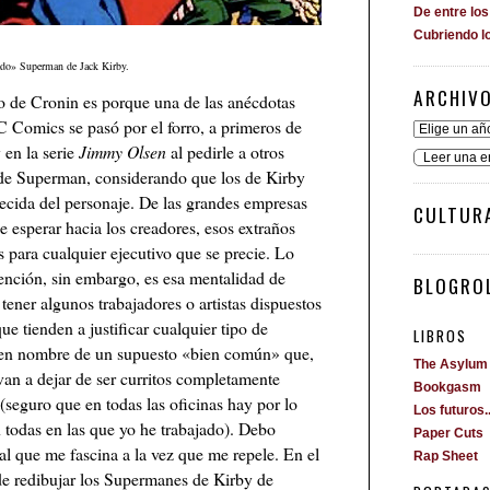
De entre lo
Cubriendo l
ado» Superman de Jack Kirby.
ARCHIV
bro de Cronin es porque una de las anécdotas
 Comics se pasó por el forro, a primeros de
y en la serie
Jimmy Olsen
al pedirle a otros
Leer una e
os de Superman, considerando que los de Kirby
ecida del personaje. De las grandes empresas
CULTUR
 esperar hacia los creadores, esos extraños
 para cualquier ejecutivo que se precie. Lo
ención, sin embargo, es esa mentalidad de
BLOGROL
ener algunos trabajadores o artistas dispuestos
ue tienden a justificar cualquier tipo de
LIBROS
a) en nombre de un supuesto «bien común» que,
The Asylum
 van a dejar de ser curritos completamente
Bookgasm
e (seguro que en todas las oficinas hay por lo
Los futuros..
 todas en las que yo he trabajado). Debo
Paper Cuts
 que me fascina a la vez que me repele. En el
Rap Sheet
de redibujar los Supermanes de Kirby de