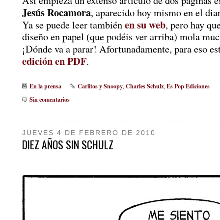
Así empieza un extenso artículo de dos páginas e
Jesús Rocamora
, aparecido hoy mismo en el diar
en su web
Ya se puede leer también
, pero hay que
diseño en papel (que podéis ver arriba) mola mu
¡Dónde va a parar! Afortunadamente, para eso e
edición en PDF
.
En la prensa
Carlitos y Snoopy
Charles Schulz
Es Pop Ediciones
,
,
Sin comentarios
JUEVES 4 DE FEBRERO DE 2010
DIEZ AÑOS SIN SCHULZ