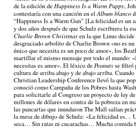
Happiness Is a Warm Puppy
de la edición de
, Jo
Album blanco
contestaría con una canción en el
d
“Happiness Is a Warm Gun” [La felicidad es un a
y dos años después de que Schulz escribiera la e
Charlie Brown Christmas
en la que Linus decide 
desgraciado arbolito de Charlie Brown «no es un 
único que necesita es un poco de amor», los Beat
martillar el mismo mensaje por todo el mundo: 
Peanuts
necesitas es amor». El léxico de
se filtró
cultura de arriba abajo y de abajo arriba. Cuando
Christian Leadership Conference llevó la que po
conoció como Campaña de los Pobres hasta Wash
para solicitarle al Congreso un proyecto de ley d
millones de dólares en contra de la pobreza en m
las pancartas que inundaron The Mall salían prá
la mesa de dibujo de Schulz: «La felicidad es… 
seca… Sin ratas ni cucarachas… Mucha comida 