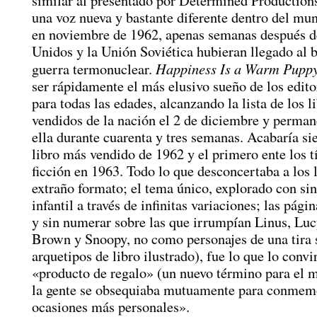
similar al presentado por Determined Productions
una voz nueva y bastante diferente dentro del mun
en noviembre de 1962, apenas semanas después d
Unidos y la Unión Soviética hubieran llegado al b
Happiness Is a Warm Pupp
guerra termonuclear.
ser rápidamente el más elusivo sueño de los edito
para todas las edades, alcanzando la lista de los 
vendidos de la nación el 2 de diciembre y perma
ella durante cuarenta y tres semanas. Acabaría si
libro más vendido de 1962 y el primero ente los t
ficción en 1963. Todo lo que desconcertaba a los l
extraño formato; el tema único, explorado con si
infantil a través de infinitas variaciones; las pági
y sin numerar sobre las que irrumpían Linus, Luc
Brown y Snoopy, no como personajes de una tira
arquetipos de libro ilustrado), fue lo que lo convi
«producto de regalo» (un nuevo término para el 
la gente se obsequiaba mutuamente para conmemo
ocasiones más personales».