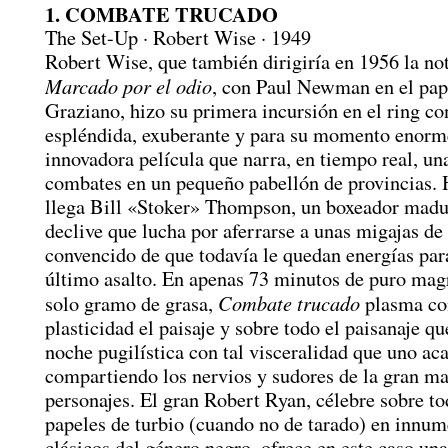
1. COMBATE TRUCADO
The Set-Up · Robert Wise · 1949
Robert Wise, que también dirigiría en 1956 la no
Marcado por el odio
, con Paul Newman en el pap
Graziano, hizo su primera incursión en el ring co
espléndida, exuberante y para su momento enor
innovadora película que narra, en tiempo real, un
combates en un pequeño pabellón de provincias. H
llega Bill «Stoker» Thompson, un boxeador madu
declive que lucha por aferrarse a unas migajas de
convencido de que todavía le quedan energías par
último asalto. En apenas 73 minutos de puro magr
Combate trucado
solo gramo de grasa,
plasma co
plasticidad el paisaje y sobre todo el paisanaje qu
noche pugilística con tal visceralidad que uno ac
compartiendo los nervios y sudores de la gran ma
personajes. El gran Robert Ryan, célebre sobre to
papeles de turbio (cuando no de tarado) en innum
clásicos del género negro, ofrece en este caso una