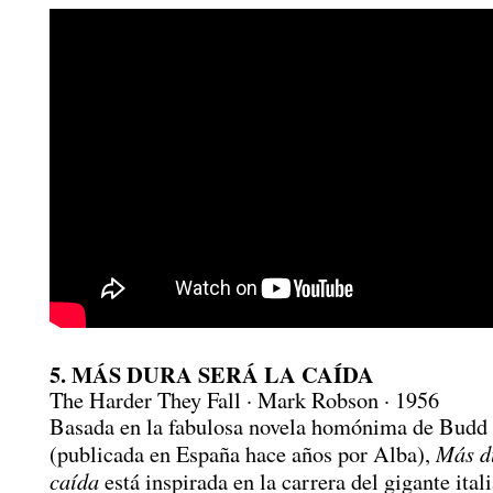
5. MÁS DURA SERÁ LA CAÍDA
The Harder They Fall · Mark Robson · 1956
Basada en la fabulosa novela homónima de Budd
Más du
(publicada en España hace años por Alba),
caída
está inspirada en la carrera del gigante ita