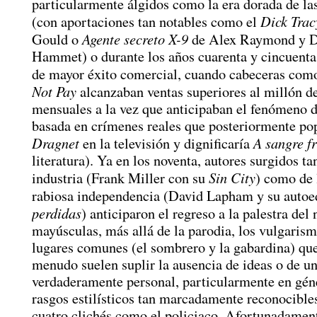
particularmente álgidos como la era dorada de las 
Dick Trac
(con aportaciones tan notables como el
Agente secreto X-9
Gould o
de Alex Raymond y D
Hammet) o durante los años cuarenta y cincuent
de mayor éxito comercial, cuando cabeceras co
Not Pay
alcanzaban ventas superiores al millón d
mensuales a la vez que anticipaban el fenómeno de
basada en crímenes reales que posteriormente pop
Dragnet
A sangre fr
en la televisión y dignificaría
literatura). Ya en los noventa, autores surgidos ta
Sin City
industria (Frank Miller con su
) como de 
rabiosa independencia (David Lapham y su auto
perdidas
) anticiparon el regreso a la palestra del 
mayúsculas, más allá de la parodia, los vulgarism
lugares comunes (el sombrero y la gabardina) que
menudo suelen suplir la ausencia de ideas o de u
verdaderamente personal, particularmente en gén
rasgos estilísticos tan marcadamente reconocibles
cuatro clichés como el policiaco. Afortunadament