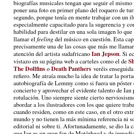
biografías musicales tengan que seguir el mismo 
poner una foto en primer plano del roquero de tu
segundo, porque tenía en mente trabajar con un il
especialmente capacitado para la sugerencia y co
habilidad para destilar en una sola imagen lo qu
feeling
llamar el
del músico en cuestión. Esta cap
precisamente una de las cosas que más me llamar
Ian Jepson
atención del artista sudafricano
. Si e
S
vistazo en su página web a carteles como el de
The Dollfins
Death Panthers
o
veréis enseguida
refiero. Me atraía mucho la idea de tratar la porta
autobiografía de Lemmy como si fuera un póster 
concierto y aprovechar el evidente talento de Ian 
rotulación. Uno siempre siente cierto nerviosismo
abordar a los ilustradores con los que quiere tra
cuando residen, como en este caso, en el otro ext
mundo y no tienen la más mínima referencia ni s
editorial ni sobre ti. Afortunadamente, se dio la 
que Ian es un gran fan de Motörhead y de inmedia