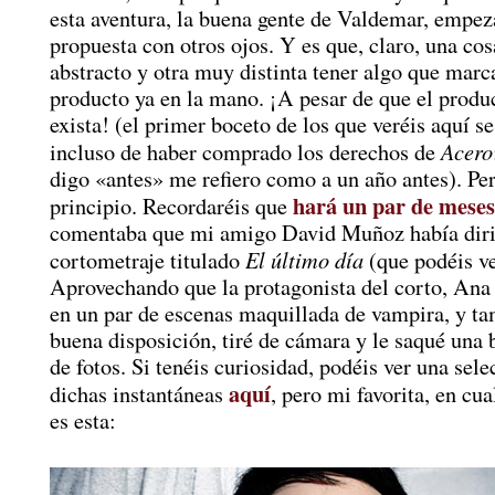
esta aventura, la buena gente de Valdemar, empeza
propuesta con otros ojos. Y es que, claro, una cos
abstracto y otra muy distinta tener algo que marca
producto ya en la mano. ¡A pesar de que el produc
exista! (el primer boceto de los que veréis aquí se
Acero
incluso de haber comprado los derechos de
digo «antes» me refiero como a un año antes). Pe
hará un par de meses
principio. Recordaréis que
comentaba que mi amigo David Muñoz había diri
El último día
cortometraje titulado
(que podéis v
Aprovechando que la protagonista del corto, Ana 
en un par de escenas maquillada de vampira, y t
buena disposición, tiré de cámara y le saqué una
de fotos. Si tenéis curiosidad, podéis ver una sele
aquí
dichas instantáneas
, pero mi favorita, en cua
es esta: