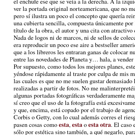
el enchufe ese que se veía a la derecha. A la izqu
ver la portada original norteamericana, que no m
pero sí ilustra un poco el concepto que quería rei
una cubierta sencilla, compuesta únicamente por 
título de la obra, el autor y una cita con atractivo
Nada de logos ni de marcos, ni de sellos de colec
era reproducir un poco ese aire a bestseller ameri
que a los libreros les entraran ganas de colocar nu
entre las novedades de Planeta y… hala, a vender
Por supuesto, como todos los mejores planes, est
yéndose rápidamente al traste por culpa de mis m
las cuales es que no me suelen gustar demasiado 
realizadas a partir de fotos. No me malinterpretéi
algunas portadas fotográficas verdaderamente mag
sí creo que el uso de la fotografía está excesivam
y que, encima, está copado por el trabajo de age
Corbis o Getty, con lo cual además corres el ries
esta
esta
esta otra
pasen cosas como
,
o
. El caso 
sólo por estética sino también, a qué negarlo, par