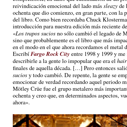
sleazy
reivindicación emocional del lado más
de 
ochenta que dio comienzo, en gran parte, con la 
del libro. Como bien recordaba Chuck Klosterma
introducción para nuestra edición más reciente d
Los trapos sucios
«
no sólo cambió el legado de M
sino que probablemente es el libro que más impac
en el modo en el que ahora recordamos el metal d
Fargo Rock City
Escribí
entre 1998 y 1999 y me r
hair
describirle a la gente lo impopular que era el
finales de aquella década. […] Pero entonces sal
sucios
y todo cambió. De repente, la gente se em
emocionar de verdad recordando aquel periodo m
Mötley Crüe fue el grupo metalero más important
ochenta y creo que, en determinados aspectos, vue
ahora».