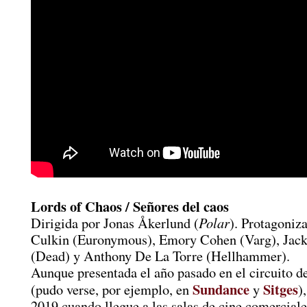
Lords of Chaos / Señores del caos
Polar
Dirigida por Jonas Åkerlund (
). Protagoniz
Culkin (Euronymous), Emory Cohen (Varg), Jac
(Dead) y Anthony De La Torre (Hellhammer).
Aunque presentada el año pasado en el circuito de
Sundance
Sitges
(pudo verse, por ejemplo, en
y
)
2019 cuando llegue a las salas de cine comerciale