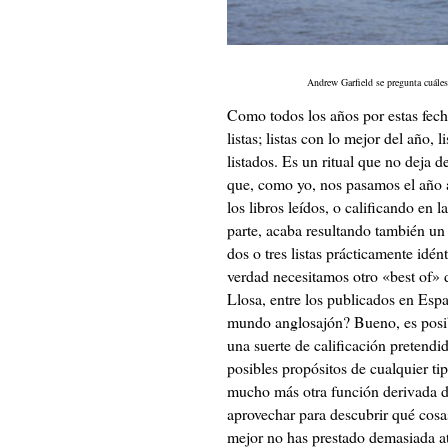
Andrew Garfield se pregunta cuáles
Como todos los años por estas fecha
listas; listas con lo mejor del año, l
listados. Es un ritual que no deja d
que, como yo, nos pasamos el año 
los libros leídos, o calificando en 
parte, acaba resultando también un 
dos o tres listas prácticamente idé
verdad necesitamos otro «best of» d
Llosa, entre los publicados en Esp
mundo anglosajón? Bueno, es posibl
una suerte de calificación pretend
posibles propósitos de cualquier tip
mucho más otra función derivada de
aprovechar para descubrir qué cosas
mejor no has prestado demasiada ate