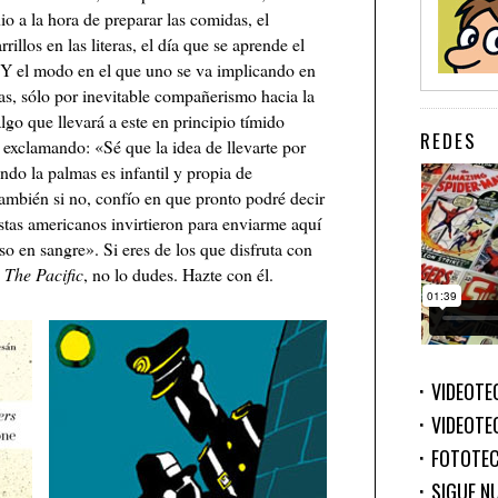
io a la hora de preparar las comidas, el
rillos en las literas, el día que se aprende el
 Y el modo en el que uno se va implicando en
as, sólo por inevitable compañerismo hacia la
lgo que llevará a este en principio tímido
REDES
exclamando: «Sé que la idea de llevarte por
do la palmas es infantil y propia de
ambién si no, confío en que pronto podré decir
istas americanos invirtieron para enviarme aquí
so en sangre». Si eres de los que disfruta con
o
The Pacific
, no lo dudes. Hazte con él.
VIDEOTE
VIDEOTE
FOTOTE
SIGUE N