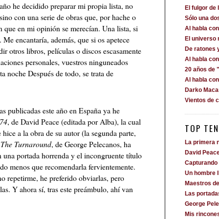
 año he decidido preparar mi propia lista, no
El fulgor de 
 sino con una serie de obras que, por hache o
Sólo una dos
n que en mi opinión se merecían. Una lista, si
Al habla c
s. Me encantaría, además, que si os apetece
El universo
dir otros libros, películas o discos escasamente
De ratones 
Al habla co
aciones personales, vuestros ninguneados
20 años de "
ta noche Después de todo, se trata de
Al habla co
Darko Macan
Vientos de 
las publicadas este año en España ya he
74
, de David Peace (editada por Alba), la cual
TOP TEN
hice a la obra de su autor (la segunda parte,
,
The Turnaround
, de George Pelecanos, ha
La primera n
David Peac
 una portada horrenda y el incongruente título
Capturando 
uedo menos que recomendarla fervientemente.
Un hombre 
no repetirme, he preferido obviarlas, pero
Maestros de
as. Y ahora sí, tras este preámbulo, ahí van
Las portada
George Pele
Mis rincone