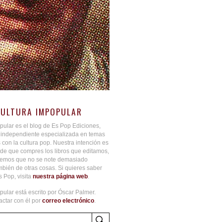
CULTURA IMPOPULAR
pular es el blog de Es Pop Ediciones,
l independiente especializada en temas
 con la cultura pop. Nuestra intención es
de que compres los libros que editamos,
aremos que no se note demasiado
bién de otras cosas. Si quieres saber
 Pop, visita
nuestra página web
.
pular está escrito por Óscar Palmer.
ctar con él por
correo electrónico
.