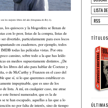
LISTA D
RSS
 son los mejores libros del año (fotograma de
Boy A
).
s, los quioscos y la blogosfera se llenan de
istas con lo peor, listas de la compra, listas de
TÍTULOS
e ser divertido, particularmente para esos locos
apuntando en cuadernos, por ejemplo, todos
la IMDB todas las películas vistas. Por otra
poco cansino, sobre todo a la que has leído
nticas en medios supuestamente distintos. ¿De
e los libros del año para hablar de Coetzee y
aña, o de McCarthy y Franzen en el caso del
e que sí, si lo que queremos establecer es
idamente impepinable, que es uno de los
o de lista. A mí, en cualquier caso, me atrae
 este frenesí numerador, que es la de
 se te han escapado, aquellas a las que a lo
ÚLTIMA
nción no por falta de interés, sino de tiempo