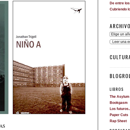
De entre lo
Cubriendo l
ARCHIV
Leer una e
CULTUR
BLOGROL
LIBROS
The Asylum
Bookgasm
Los futuros..
Paper Cuts
Rap Sheet
AS