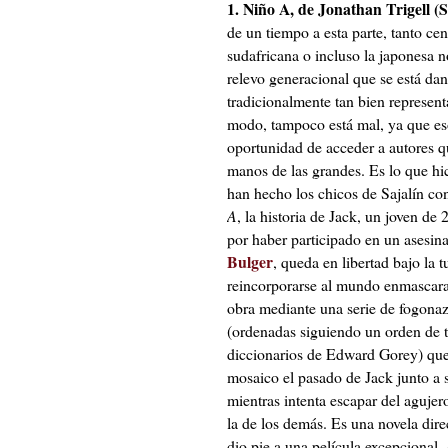
1. Niño A, de Jonathan Trigell (S
de un tiempo a esta parte, tanto cen
sudafricana o incluso la japonesa n
relevo generacional que se está da
tradicionalmente tan bien represent
modo, tampoco está mal, ya que eso
oportunidad de acceder a autores 
manos de las grandes. Es lo que hi
han hecho los chicos de Sajalín con
A
, la historia de Jack, un joven de
por haber participado en un asesina
Bulger
, queda en libertad bajo la t
reincorporarse al mundo enmascarad
obra mediante una serie de fogona
(ordenadas siguiendo un orden de tí
diccionarios de Edward Gorey) que
mosaico el pasado de Jack junto a s
mientras intenta escapar del agujer
la de los demás. Es una novela dire
dio pie a una película excepcional,