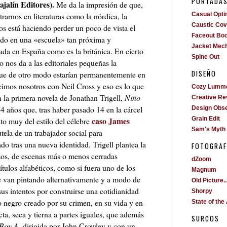
PORTADA
ajalín Editores).
Me da la impresión de que,
trarnos en literaturas como la nórdica, la
Casual Opti
Caustic Cove
os está haciendo perder un poco de vista el
Faceout Bo
ndo en una «escuela» tan próxima y
Jacket Mech
ada en España como es la británica. En cierto
Spine Out
 nos da a las editoriales pequeñas la
DISEÑO
que de otro modo estarían permanentemente en
cimos nosotros con Neil Cross y eso es lo que
Cozy Lumm
 la primera novela de Jonathan Trigell,
Niño
Creative Re
 24 años que, tras haber pasado 14 en la cárcel
Design Obs
caso James
to muy del estilo del célebre
Grain Edit
Sam's Myth
utela de un trabajador social para
o tras una nueva identidad. Trigell plantea la
FOTOGRAF
zos, de escenas más o menos cerradas
dZoom
tulos alfabéticos, como si fuera uno de los
Magnum
 van pintando alternativamente y a modo de
Old Picture..
us intentos por construirse una cotidianidad
Shorpy
o negro creado por su crimen, en su vida y en
State of the 
cta, seca y tierna a partes iguales, que además
SURCOS
Boy A
, dirigida por John Crowley y con un