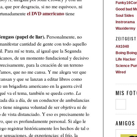
Funky16Cor
a, que por desgracia, si no me equivoco, ni
Good bad M
el DVD americano
fortunadamente
tiene
Soul Sides
Instrorama
Waxidermy
eugass (papel de liar).
Personalmente, no
ZEITGEIST
anifestar cantidad de gente con todo aquello
Alt1040
l. Para mí se trata, al igual que la Segunda
Boing Boing
icanos, de un momento fundacional y decisivo
Life Hacker
 precisamente, para la creación de un terreno
Science Pu
 Vamos, que no me cansa. Y me alegra ver que
Wired
cansan y que se lanzan a editar libros como
e un brigadista americano en la guerra civil
MIS FOT
 qué va el tema, también se queda corto.
La
ntada día a día, de un conductor de ambulancias
 tiene ninguna voluntad de ser objetiva ni de
o de vista distanciado. Y eso es precisamente lo
bro, que es profundamente personal. Si algo le
AMIGOS 
go registrar históricamente los hechos de tal o
e sensaciones, de experiencias: el frío, la