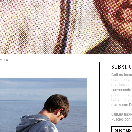
2010
SOBRE
Cultura Impo
una editoria
relacionados
convencerte 
pero intent
hablando tam
más sobre Es
Cultura Impo
Puedes conta