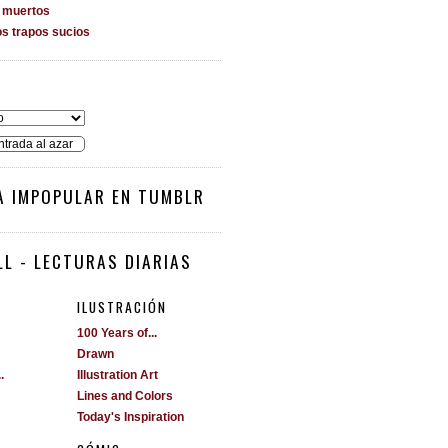
s muertos
os trapos sucios
O
ntrada al azar
A IMPOPULAR EN TUMBLR
L - LECTURAS DIARIAS
ILUSTRACIÓN
100 Years of...
Drawn
.
Illustration Art
Lines and Colors
Today's Inspiration