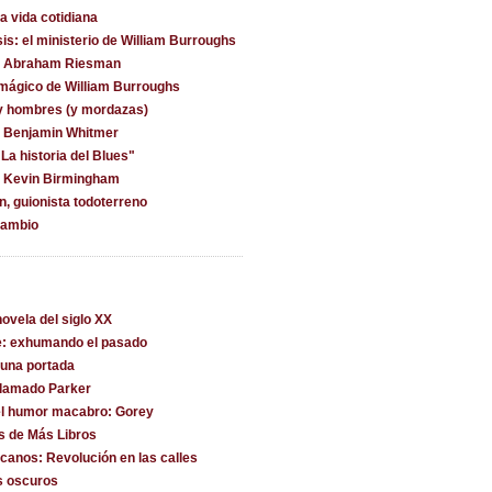
la vida cotidiana
is: el ministerio de William Burroughs
on Abraham Riesman
 mágico de William Burroughs
y hombres (y mordazas)
n Benjamin Whitmer
La historia del Blues"
n Kevin Birmingham
, guionista todoterreno
cambio
ovela del siglo XX
e: exhumando el pasado
una portada
llamado Parker
l humor macabro: Gorey
s de Más Libros
canos: Revolución en las calles
s oscuros