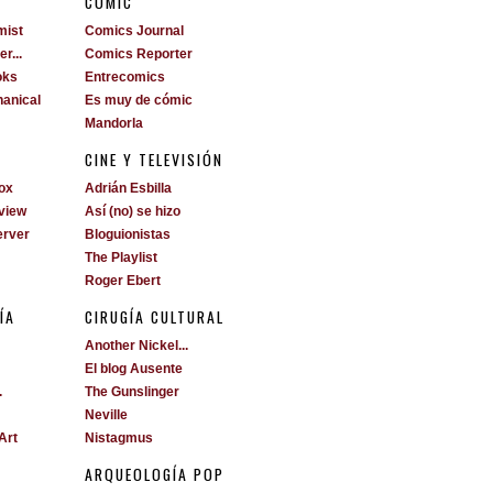
S
CÓMIC
mist
Comics Journal
r...
Comics Reporter
oks
Entrecomics
anical
Es muy de cómic
Mandorla
CINE Y TELEVISIÓN
ox
Adrián Esbilla
view
Así (no) se hizo
erver
Bloguionistas
The Playlist
Roger Ebert
ÍA
CIRUGÍA CULTURAL
Another Nickel...
El blog Ausente
.
The Gunslinger
Neville
Art
Nistagmus
ARQUEOLOGÍA POP