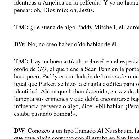
idénticas a Anjelica en la película! Y yo no hací
pensar: oh, Dios mío; oh, Jesús.
TAC:
¿Le suena de algo Paddy Mitchell, el ladró
DW:
No, no creo haber oído hablar de él.
TAC:
Hay un buen artículo sobre él en el especi
GQ
otoño de
, el que tiene a Sean Penn en la port
hace poco, Paddy era un ladrón de bancos de much
igual que Parker, se hizo la cirugía estética para 
identidad. Ahora que lo han detenido, en vez de d
lamenta sus crímenes y que debía encontrarse baj
influencia perversa o algo, dice: «Ni hablar. ¡Pero
estaba pasando bomba!».
DW:
Conozco a un tipo llamado Al Nussbaum, la
que tuve algún contacto con él estaba en San Fran