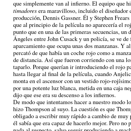
que simplemente van al infierno. El equipo que h
timadores
era maravilloso, incluido el diseñador 
producción, Dennis Gassner. Él y Stephen Frears
que al principio de la película no aparecería el roj
punto que en una de las primeras secuencias, un 
Ángeles entre John Cusack y un policía, se ve de
aparcamiento que ocupa unas dos manzanas. Y al
percató de que había un coche rojo como a manz
de distancia. Así que fueron corriendo con una lo
taparlo. Porque querían ir introduciendo el rojo 
hasta llegar al final de la película, cuando Anjel
monta en el ascensor con un vestido rojo-rojísim
por una potente luz blanca, metida en una caja ne
dijo que ese era su descenso a los infiernos.
De modo que intentamos hacer a nuestro modo l
hizo Thompson al suyo. La cuestión es que Thom
obligado a escribir muy rápido a cambio de muy 
él sabía que era capaz de hacerlo mejor. Pero no 
nada al respecto, salvo seguir produciendo a mach