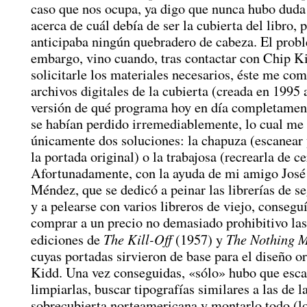
caso que nos ocupa, ya digo que nunca hubo duda
acerca de cuál debía de ser la cubierta del libro, 
anticipaba ningún quebradero de cabeza. El probl
embargo, vino cuando, tras contactar con Chip K
solicitarle los materiales necesarios, éste me co
archivos digitales de la cubierta (creada en 1995 
versión de qué programa hoy en día completamen
se habían perdido irremediablemente, lo cual me
únicamente dos soluciones: la chapuza (escanear
la portada original) o la trabajosa (recrearla de ce
Afortunadamente, con la ayuda de mi amigo José
Méndez, que se dedicó a peinar las librerías de 
y a pelearse con varios libreros de viejo, conseguí
comprar a un precio no demasiado prohibitivo la
The Kill-Off
The Nothing 
ediciones de
(1957) y
cuyas portadas sirvieron de base para el diseño or
Kidd. Una vez conseguidas, «sólo» hubo que esca
limpiarlas, buscar tipografías similares a las de l
sobrecubierta norteamericana y montarlo todo (l