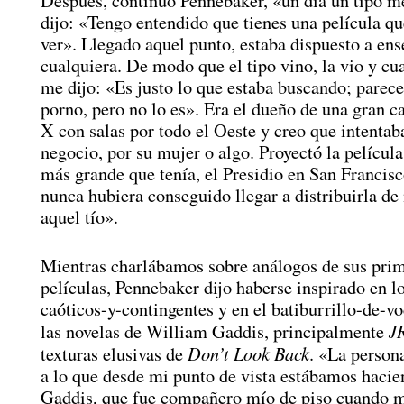
Después, continuó Pennebaker, «un día un tipo 
dijo: «Tengo entendido que tienes una película qu
ver». Llegado aquel punto, estaba dispuesto a ens
cualquiera. De modo que el tipo vino, la vio y cu
me dijo: «Es justo lo que estaba buscando; parece
porno, pero no lo es». Era el dueño de una gran c
X con salas por todo el Oeste y creo que intentaba
negocio, por su mujer o algo. Proyectó la película
más grande que tenía, el Presidio en San Francis
nunca hubiera conseguido llegar a distribuirla de 
aquel tío».
Mientras charlábamos sobre análogos de sus pri
películas, Pennebaker dijo haberse inspirado en l
caóticos-y-contingentes y en el batiburrillo-de-v
J
las novelas de William Gaddis, principalmente
Don’t Look Back
texturas elusivas de
. «La person
a lo que desde mi punto de vista estábamos hacie
Gaddis, que fue compañero mío de piso cuando me