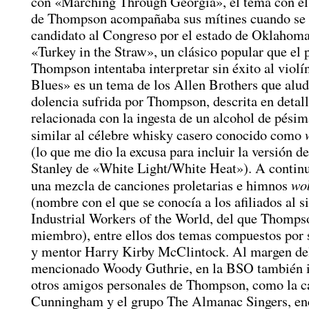
con «Marching Through Georgia», el tema con el
de Thompson acompañaba sus mítines cuando se 
candidato al Congreso por el estado de Oklahoma
«Turkey in the Straw», un clásico popular que el 
Thompson intentaba interpretar sin éxito al violí
Blues» es un tema de los Allen Brothers que alud
dolencia sufrida por Thompson, descrita en detalle
relacionada con la ingesta de un alcohol de pésim
similar al célebre whisky casero conocido como
(lo que me dio la excusa para incluir la versión d
Stanley de «White Light/White Heat»). A contin
wo
una mezcla de canciones proletarias e himnos
(nombre con el que se conocía a los afiliados al s
Industrial Workers of the World, del que Thomps
miembro), entre ellos dos temas compuestos por
y mentor Harry Kirby McClintock. Al margen de
mencionado Woody Guthrie, en la BSO también i
otros amigos personales de Thompson, como la c
Cunningham y el grupo The Almanac Singers, en