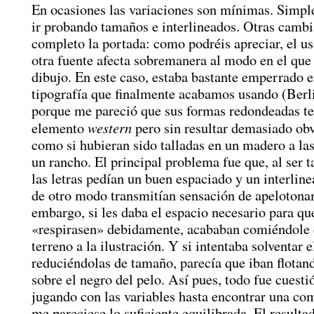
En ocasiones las variaciones son mínimas. Simpl
ir probando tamaños e interlineados. Otras cambi
completo la portada: como podréis apreciar, el us
otra fuente afecta sobremanera al modo en el que
dibujo. En este caso, estaba bastante emperrado en
tipografía que finalmente acabamos usando (Berl
porque me pareció que sus formas redondeadas te
western
elemento
pero sin resultar demasiado obv
como si hubieran sido talladas en un madero a las
un rancho. El principal problema fue que, al ser 
las letras pedían un buen espaciado y un interlin
de otro modo transmitían sensación de apelotona
embargo, si les daba el espacio necesario para qu
«respirasen» debidamente, acababan comiéndole
terreno a la ilustración. Y si intentaba solventar 
reduciéndolas de tamaño, parecía que iban flotand
sobre el negro del pelo. Así pues, todo fue cuestió
jugando con las variables hasta encontrar una co
me pareciese lo suficiente equilibrada. El resultad