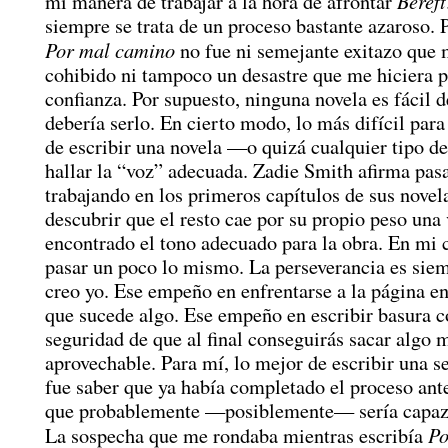
Bereft
mi manera de trabajar a la hora de afrontar
siempre se trata de un proceso bastante azaroso. P
Por mal camino
no fue ni semejante exitazo que 
cohibido ni tampoco un desastre que me hiciera p
confianza. Por supuesto, ninguna novela es fácil de
debería serlo. En cierto modo, lo más difícil para
de escribir una novela —o quizá cualquier tipo d
hallar la “voz” adecuada. Zadie Smith afirma pas
trabajando en los primeros capítulos de sus novel
descubrir que el resto cae por su propio peso una
encontrado el tono adecuado para la obra. En mi 
pasar un poco lo mismo. La perseverancia es siem
creo yo. Ese empeño en enfrentarse a la página e
que sucede algo. Ese empeño en escribir basura c
seguridad de que al final conseguirás sacar alg
aprovechable. Para mí, lo mejor de escribir una 
fue saber que ya había completado el proceso ant
que probablemente —posiblemente— sería capaz d
Po
La sospecha que me rondaba mientras escribía