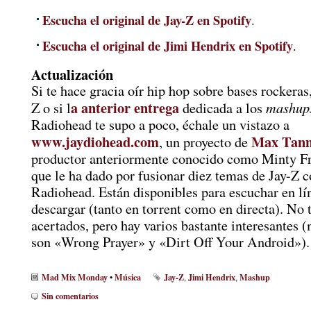
Escucha el original de Jay-Z en Spotify
.
Escucha el original de Jimi Hendrix en Spotify
.
Actualización
Si te hace gracia oír hip hop sobre bases rockeras,
a anterior entrega
mashup
Z o si l
dedicada a los
Radiohead te supo a poco, échale un vistazo a
www.jaydiohead.com
Max Tan
, un proyecto de
productor anteriormente conocido como Minty Fr
que le ha dado por fusionar diez temas de Jay-Z 
Radiohead. Están disponibles para escuchar en lí
descargar (tanto en torrent como en directa). No 
acertados, pero hay varios bastante interesantes (
son «Wrong Prayer» y «Dirt Off Your Android»).
Mad Mix Monday
Música
Jay-Z
Jimi Hendrix
Mashup
•
,
,
Sin comentarios