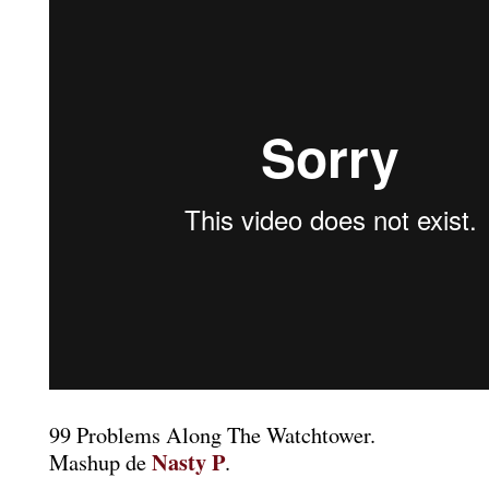
99 Problems Along The Watchtower.
Nasty P
Mashup de
.