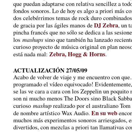
que puedan adaptarse con relativa sencillez a todo
fondos sonoros. Lo de hoy es algo a priori más c
dos celebérrimos temas de rock duro combinados
DJ Zebra
de gracia por las ágiles manos de
, un t
pincha francés que no sólo se dedica a las sesione
mashups
los
sino que también ha lanzado recien
curioso proyecto de música original en plan neos
Zebra, Hogg & Horns
está nada mal:
.
ACTUALIZACIÓN 27/05/09
Acabo de volver de viaje y me encuentro con qu
programado el vídeo equivocado! Evidentemente,
se las ve cara a cara con los Zeppelin un poquito
son ni mucho menos The Doors sino Black Sabba
mashup
curioso
realizado por el australiano To
En su web
de nombre artístico Wax Audio.
encon
muchos más experimentos sonoros arriesgados, e
divertidos, con mezclas a priori tan llamativas c