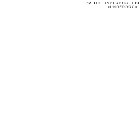
I’M THE UNDERDOG. I D
«UNDERDOG». 