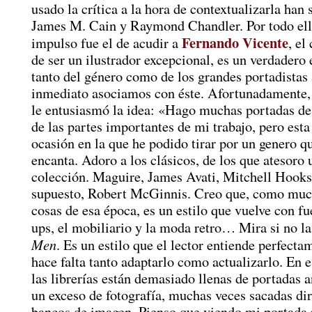
usado la crítica a la hora de contextualizarla han 
James M. Cain y Raymond Chandler. Por todo ell
Fernando Vicente
impulso fue el de acudir a
, el
de ser un ilustrador excepcional, es un verdader
tanto del género como de los grandes portadistas 
inmediato asociamos con éste. Afortunadamente,
le entusiasmó la idea: «Hago muchas portadas de 
de las partes importantes de mi trabajo, pero esta
ocasión en la que he podido tirar por un genero 
encanta. Adoro a los clásicos, de los que atesoro 
colección. Maguire, James Avati, Mitchell Hooks
supuesto, Robert McGinnis. Creo que, como muc
cosas de esa época, es un estilo que vuelve con fue
ups, el mobiliario y la moda retro… Mira si no la
Men
. Es un estilo que el lector entiende perfect
hace falta tanto adaptarlo como actualizarlo. En
las librerías están demasiado llenas de portadas 
un exceso de fotografía, muchas veces sacadas di
bancos de imagen. Pienso que viendo mi portada 