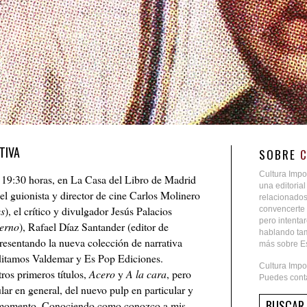
TIVA
SOBRE
Cultura Impo
s 19:30 horas, en La Casa del Libro de Madrid
una editoria
 el guionista y director de cine Carlos Molinero
relacionados
es
), el crítico y divulgador Jesús Palacios
convencerte 
pero intent
ierno
), Rafael Díaz Santander (editor de
hablando tam
esentando la nueva colección de narrativa
más sobre Es
itamos Valdemar y Es Pop Ediciones.
Cultura Impo
ros primeros títulos,
Acero
y
A la cara
, pero
Puedes conta
lar en general, del nuevo pulp en particular y
el momento. Conociendo como conozco a mis