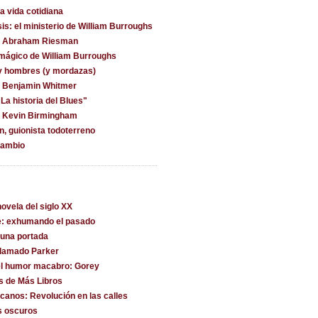
la vida cotidiana
is: el ministerio de William Burroughs
on Abraham Riesman
 mágico de William Burroughs
y hombres (y mordazas)
n Benjamin Whitmer
La historia del Blues"
n Kevin Birmingham
, guionista todoterreno
cambio
ovela del siglo XX
e: exhumando el pasado
una portada
llamado Parker
l humor macabro: Gorey
s de Más Libros
canos: Revolución en las calles
s oscuros