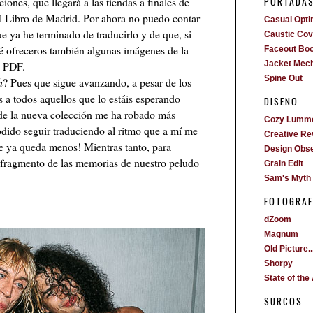
PORTADA
nes, que llegará a las tiendas a finales de
l Libro de Madrid. Por ahora no puedo contar
Casual Opti
 ya he terminado de traducirlo y de que, si
Caustic Cove
ré ofreceros también algunas imágenes de la
Faceout Bo
n PDF.
Jacket Mech
Spine Out
h
? Pues que sigue avanzando, a pesar de los
s a todos aquellos que lo estáis esperando
DISEÑO
de la nueva colección me ha robado más
Cozy Lumm
dido seguir traduciendo al ritmo que a mí me
Creative Re
e ya queda menos! Mientras tanto, para
Design Obs
n fragmento de las memorias de nuestro peludo
Grain Edit
Sam's Myth
FOTOGRAF
dZoom
Magnum
Old Picture..
Shorpy
State of the 
SURCOS