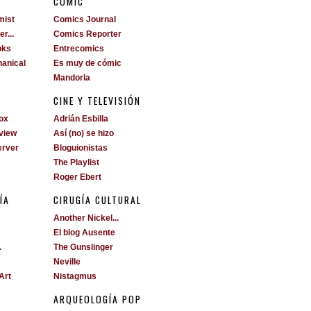
S
CÓMIC
mist
Comics Journal
r...
Comics Reporter
oks
Entrecomics
anical
Es muy de cómic
Mandorla
CINE Y TELEVISIÓN
ox
Adrián Esbilla
view
Así (no) se hizo
erver
Bloguionistas
The Playlist
Roger Ebert
ÍA
CIRUGÍA CULTURAL
Another Nickel...
El blog Ausente
.
The Gunslinger
Neville
Art
Nistagmus
ARQUEOLOGÍA POP