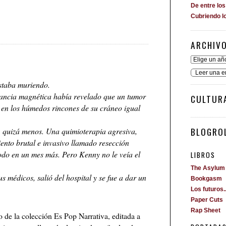
De entre lo
Cubriendo l
ARCHIV
Leer una e
estaba muriendo.
ncia magnética había revelado que un tumor
CULTUR
en los húmedos rincones de su cráneo igual
BLOGROL
 quizá menos. Una quimioterapia agresiva,
nto brutal e invasivo llamado resección
odo en un mes más. Pero Kenny no le veía el
LIBROS
The Asylum
s médicos, salió del hospital y se fue a dar un
Bookgasm
Los futuros..
Paper Cuts
Rap Sheet
lo de la colección Es Pop Narrativa, editada a