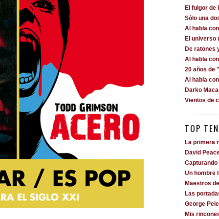
El fulgor de 
Sólo una dos
Al habla c
El universo
De ratones 
Al habla co
20 años de "
Al habla co
Darko Macan
Vientos de 
TOP TEN
La primera n
David Peac
Capturando 
Un hombre 
Maestros de
Las portada
George Pele
Mis rincone