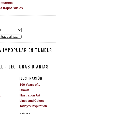
s muertos
os trapos sucios
O
ntrada al azar
A IMPOPULAR EN TUMBLR
L - LECTURAS DIARIAS
ILUSTRACIÓN
100 Years of...
Drawn
.
Illustration Art
Lines and Colors
Today's Inspiration