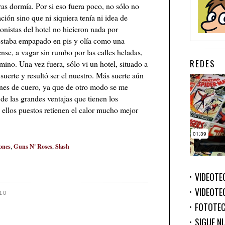
s dormía. Por si eso fuera poco, no sólo no
ción sino que ni siquiera tenía ni idea de
nistas del hotel no hicieron nada por
staba empapado en pis y olía como una
ense, a vagar sin rumbo por las calles heladas,
REDES
mino. Una vez fuera, sólo vi un hotel, situado a
 suerte y resultó ser el nuestro. Más suerte aún
ones de cuero, ya que de otro modo se me
de las grandes ventajas que tienen los
 ellos puestos retienen el calor mucho mejor
ones
Guns N' Roses
Slash
,
,
VIDEOTE
VIDEOTE
10
FOTOTE
SIGUE N