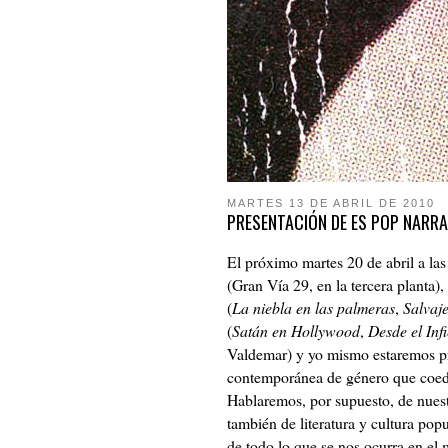
MARTES 13 DE ABRIL DE 2010
PRESENTACIÓN DE ES POP NARRA
El próximo martes 20 de abril a la
(Gran Vía 29, en la tercera planta),
(
La niebla en las palmeras
,
Salvaj
(
Satán en Hollywood
,
Desde el Inf
Valdemar) y yo mismo estaremos pr
contemporánea de género que coed
Hablaremos, por supuesto, de nuest
también de literatura y cultura popu
de todo lo que se nos ocurra en 