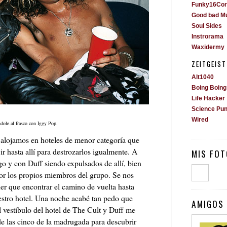
Funky16Cor
Good bad M
Soul Sides
Instrorama
Waxidermy
ZEITGEIST
Alt1040
Boing Boing
Life Hacker
Science Pu
Wired
dole al frasco con Iggy Pop.
 alojamos en hoteles de menor categoría que
ir hasta allí para destrozarlos igualmente. A
MIS FOT
 y con Duff siendo expulsados de allí, bien
por los propios miembros del grupo. Se nos
er que encontrar el camino de vuelta hasta
estro hotel. Una noche acabé tan pedo que
AMIGOS 
l vestíbulo del hotel de The Cult y Duff me
 de las cinco de la madrugada para descubrir