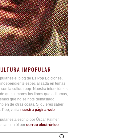
CULTURA IMPOPULAR
pular es el blog de Es Pop Ediciones,
l independiente especializada en temas
 con la cultura pop. Nuestra intención es
de que compres los libros que editamos,
aremos que no se note demasiado
bién de otras cosas. Si quieres saber
 Pop, visita
nuestra página web
.
pular está escrito por Óscar Palmer.
ctar con él por
correo electrónico
.