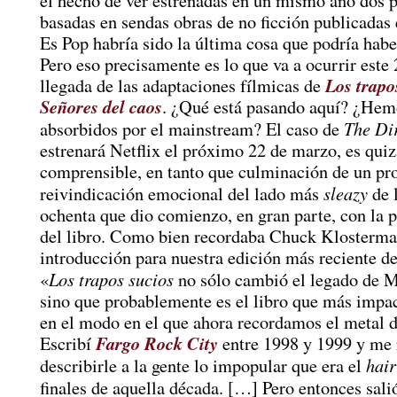
el hecho de ver estrenadas en un mismo año dos p
basadas en sendas obras de no ficción publicadas
Es Pop habría sido la última cosa que podría hab
Pero eso precisamente es lo que va a ocurrir este 
Los trapo
llegada de las adaptaciones fílmicas de
Señores del caos
. ¿Qué está pasando aquí? ¿Hem
The Di
absorbidos por el mainstream? El caso de
estrenará Netflix el próximo 22 de marzo, es qui
comprensible, en tanto que culminación de un pr
sleazy
reivindicación emocional del lado más
de 
ochenta que dio comienzo, en gran parte, con la 
del libro. Como bien recordaba Chuck Klosterma
introducción para nuestra edición más reciente d
Los trapos sucios
«
no sólo cambió el legado de M
sino que probablemente es el libro que más impac
en el modo en el que ahora recordamos el metal d
Fargo Rock City
Escribí
entre 1998 y 1999 y me r
hair
describirle a la gente lo impopular que era el
finales de aquella década. […] Pero entonces sal