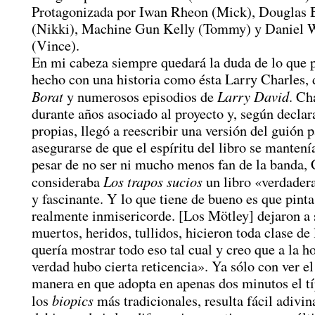
Protagonizada por Iwan Rheon (Mick), Douglas 
(Nikki), Machine Gun Kelly (Tommy) y Daniel 
(Vince).
En mi cabeza siempre quedará la duda de lo que 
hecho con una historia como ésta Larry Charles, 
Borat
Larry David
y numerosos episodios de
. Ch
durante años asociado al proyecto y, según declar
propias, llegó a reescribir una versión del guión 
asegurarse de que el espíritu del libro se mantení
pesar de no ser ni mucho menos fan de la banda, 
Los trapos sucios
consideraba
un libro «verdader
y fascinante. Y lo que tiene de bueno es que pinta
realmente inmisericorde. [Los Mötley] dejaron a 
muertos, heridos, tullidos, hicieron toda clase de
quería mostrar todo eso tal cual y creo que a la ho
verdad hubo cierta reticencia». Ya sólo con ver el 
manera en que adopta en apenas dos minutos el tí
biopics
los
más tradicionales, resulta fácil adivi