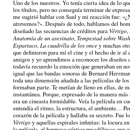
Uno de los nuestros. Yo tenía cierta idea de lo qu
los títulos, pero no conseguía terminar de expres
me sugirió hablar con Saul y mi reacción fue: «¿
atrevemos?». Después de todo, hablamos del hom
Vértigo
diseñado las secuencias de créditos para
,
Anatomía de un asesinato
Tempestad sobre Wash
,
Espartaco
La cuadrilla de los once
,
y muchas otra
que definieron para mí el cine y el hecho de ir al 
amigos y yo aprendimos a reconocer los diseños 
todavía recuerdo la emoción que generaban en nos
igual que las bandas sonoras de Bernard Herrma
toda una dimensión añadida a las películas de los
formaban parte. Te metían de lleno en ellas, de 
instantánea. Porque, expresado de la manera más 
era un cineasta formidable. Veía la película en cu
entendía el ritmo, la estructura, el ambiente… Pe
corazón de la película y hallaba su secreto. Fue l
Vértigo
y aquellas espirales infinitas: la locura e
la película, el hermoso vórtice pesadillesco que a